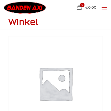
0
€0,00
Winkel