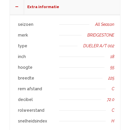
002
Extra informatie
aantal
seizoen
All Season
merk
BRIDGESTONE
type
DUELER A/T 002
inch
18
hoogte
55
breedte
225
rem afstand
C
decibel
72.0
rolweerstand
C
snelheidsindex
H