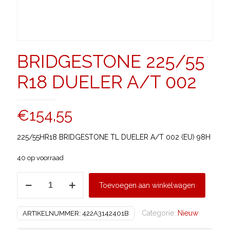
BRIDGESTONE 225/55
R18 DUELER A/T 002
€
154,55
225/55HR18 BRIDGESTONE TL DUELER A/T 002 (EU) 98H
40 op voorraad
BRIDGESTONE
Toevoegen aan winkelwagen
225/55
R18
Categorie:
Nieuw
ARTIKELNUMMER:
422A3142401B
DUELER
A/T