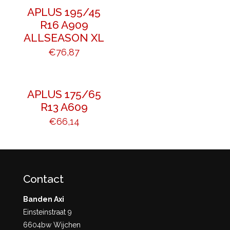
APLUS 195/45
R16 A909
ALLSEASON XL
€
76,87
APLUS 175/65
R13 A609
€
66,14
Contact
Banden Axi
Einsteinstraat 9
6604bw Wijchen