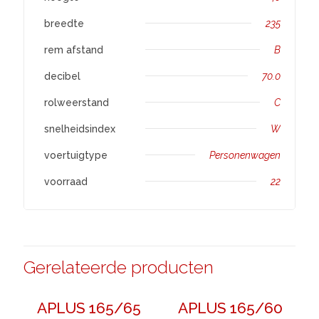
breedte
235
rem afstand
B
decibel
70.0
rolweerstand
C
snelheidsindex
W
voertuigtype
Personenwagen
voorraad
22
Gerelateerde producten
APLUS 165/65
APLUS 165/60