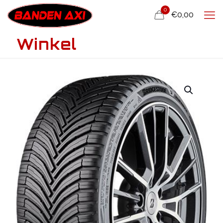
0
€0,00
Winkel