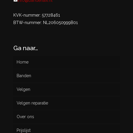
info@bandenaxi.nl
KVK-nummer: 57728461
BTW-nummer: NL206050999B01
Ga naar…
Home
Banden
Velgen
Nieuw
Velgen reparatie
Gebruikt
Over ons
Prijslijst