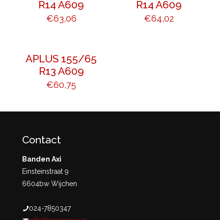
R14 A609
R14 A609
€
63,06
€
64,02
APLUS 155/65
R13 A609
€
60,75
Contact
Banden Axi
Einsteinstraat 9
6604bw Wijchen
024-7850347