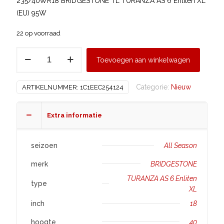
235/40WR18 BRIDGESTONE TL TURANZA AS 6 Enliten XL
(EU) 95W
22 op voorraad
BRIDGESTONE
Toevoegen aan winkelwagen
235/40
R18
Categorie:
Nieuw
ARTIKELNUMMER:
1C1EEC254124
TURANZA
AS
6
Extra informatie
Enliten
XL
seizoen
All Season
aantal
merk
BRIDGESTONE
TURANZA AS 6 Enliten
type
XL
inch
18
hoogte
40