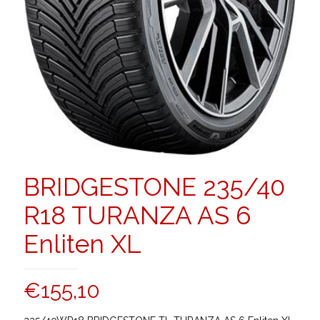
BRIDGESTONE 235/40
R18 TURANZA AS 6
Enliten XL
€
155,10