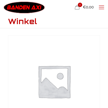
0
€0,00
Winkel