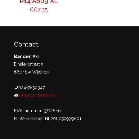
R14 A609 XL
€
67,35
Contact
Banden Axi
Einsteinstraat 9
6604bw Wijchen
024-7850347
info@bandenaxi.nl
KVK-nummer: 57728461
BTW-nummer: NL206050999B01