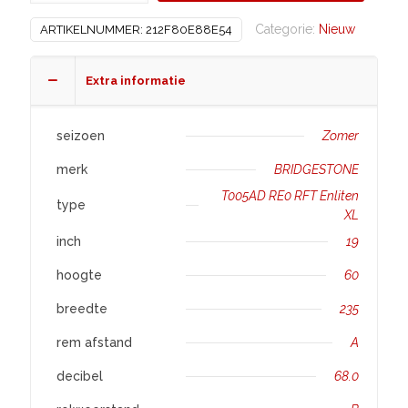
R19
Categorie:
Nieuw
ARTIKELNUMMER:
212F80E88E54
T005AD
RE0
RFT
Extra informatie
Enliten
XL
seizoen
Zomer
aantal
merk
BRIDGESTONE
T005AD RE0 RFT Enliten
type
XL
inch
19
hoogte
60
breedte
235
rem afstand
A
decibel
68.0