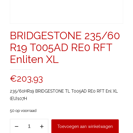
BRIDGESTONE 235/60
R19 T005AD RE0 RFT
Enliten XL
€
203,93
235/60HR19 BRIDGESTONE TL T005AD RE0 RFT Enl XL
(EU)107H
50 op voorraad
BRIDGESTONE
Toevoegen aan winkelwagen
235/60