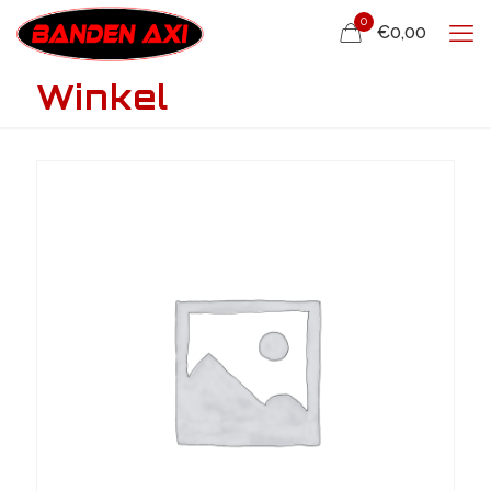
0
€0,00
Winkel