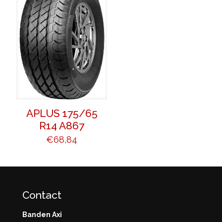
APLUS 175/65
R14 A867
€
68,84
Contact
Banden Axi