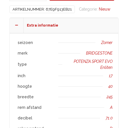
R17
Categorie:
Nieuw
ARTIKELNUMMER:
67E9F913EB21
POTENZA
SPORT
EVO
Extra informatie
Enliten
aantal
seizoen
Zomer
merk
BRIDGESTONE
POTENZA SPORT EVO
type
Enliten
inch
17
hoogte
40
breedte
245
rem afstand
A
decibel
71.0