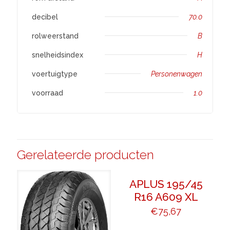
decibel
70.0
rolweerstand
B
snelheidsindex
H
voertuigtype
Personenwagen
voorraad
1.0
Gerelateerde producten
APLUS 195/45
R16 A609 XL
€
75,67