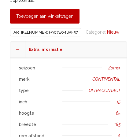
1 op voorraad
Toevoegen aan winkelwagen
Categorie:
Nieuw
ARTIKELNUMMER:
F907E6485F57
Extra informatie
seizoen
Zomer
merk
CONTINENTAL
type
ULTRACONTACT
inch
15
hoogte
65
breedte
185
rem afstand
A