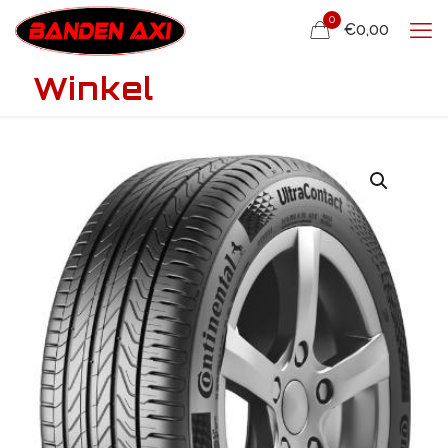
0
€0,00
Winkel