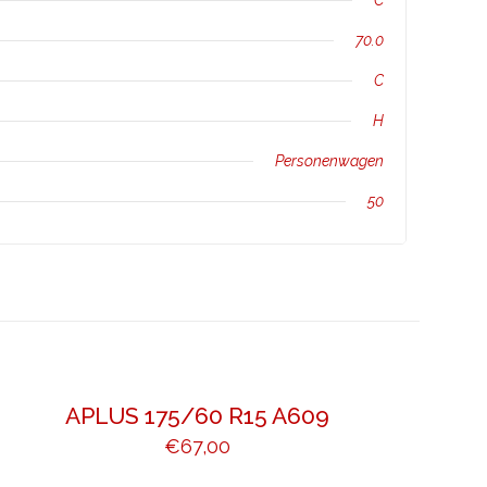
C
70.0
C
H
Personenwagen
50
APLUS 175/60 R15 A609
€
67,00