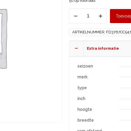
50 op voorraad
DUNLOP
Toevoe
195/65
R15
ARTIKELNUMMER:
FD3767CC54
WINTER
aantal
Extra informatie
seizoen
merk
type
inch
hoogte
breedte