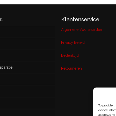
r…
Klantenservice
Algemene Voorwaarden
Privacy Beleid
w
Bedenktijd
eparatie
ikt
Retourneren
s
To provide t
device infor
as browsing 