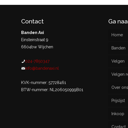
Contact
Ga naa
Banden Axi
Home
Einsteinstraat 9
6604bw Wijchen
Banden
024-7850347
Velgen
Nieu
info@bandenaxi.nl
Velgen r
Gebru
KVK-nummer: 57728461
Over on
BTW-nummer: NL206050999B01
Prijslijst
Inkoop
Contact