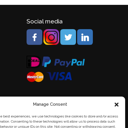
Social media
Manage Consent
he best experiences, we use technologies like cookies to store and/or access
mation. Consenting to these technologies will allow us to process data such
behavior or unique IDs on this site. Not consenting or withdrawing consent,