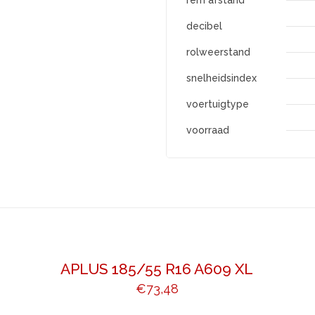
rem afstand
decibel
rolweerstand
snelheidsindex
voertuigtype
voorraad
APLUS 185/55 R16 A609 XL
€
73,48