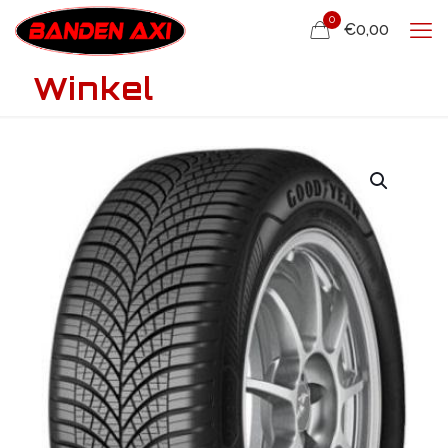
0
€0,00
Winkel