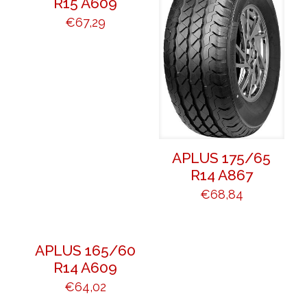
R15 A609
€
67,29
APLUS 175/65
R14 A867
€
68,84
APLUS 165/60
R14 A609
€
64,02