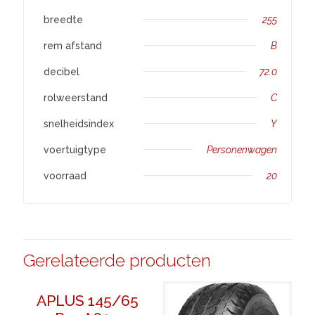
breedte
255
rem afstand
B
decibel
72.0
rolweerstand
C
snelheidsindex
Y
voertuigtype
Personenwagen
voorraad
20
Gerelateerde producten
APLUS 145/65