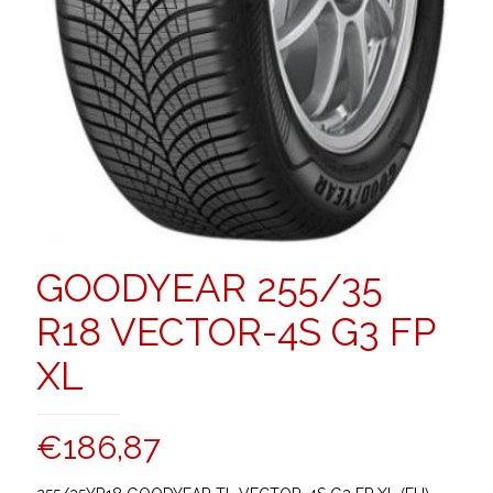
GOODYEAR 255/35
R18 VECTOR-4S G3 FP
XL
€
186,87