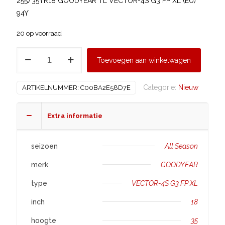
255/35YR18 GOODYEAR TL VECTOR-4S G3 FP XL (EU)
94Y
20 op voorraad
GOODYEAR
Toevoegen aan winkelwagen
255/35
R18
Categorie:
Nieuw
ARTIKELNUMMER:
C00BA2E58D7E
VECTOR-
4S
G3
Extra informatie
FP
XL
seizoen
All Season
aantal
merk
GOODYEAR
type
VECTOR-4S G3 FP XL
inch
18
hoogte
35