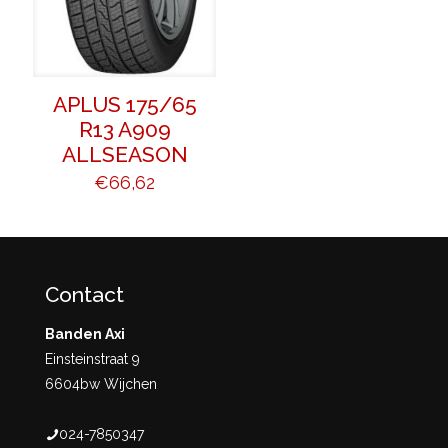
APLUS 175/65
R13 A909
ALLSEASON
€
66,62
Contact
Banden Axi
Einsteinstraat 9
6604bw Wijchen
024-7850347