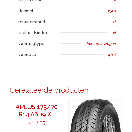
decibel
69.0
rolweerstand
D
snelheidsindex
H
voertuigtype
Personenwagen
voorraad
46.0
Gerelateerde producten
APLUS 175/70
R14 A609 XL
€
67,35