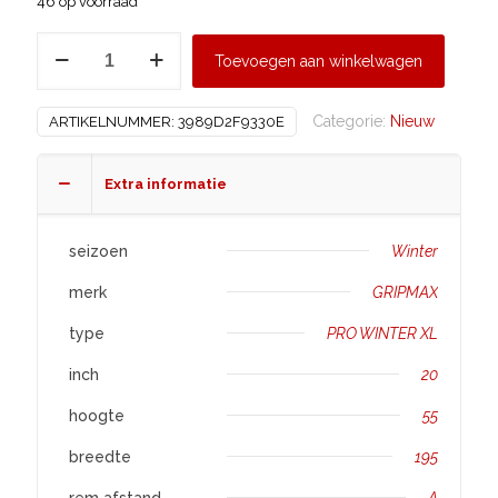
46 op voorraad
GRIPMAX
Toevoegen aan winkelwagen
195/55
R20
Categorie:
Nieuw
ARTIKELNUMMER:
3989D2F9330E
PRO
WINTER
XL
Extra informatie
aantal
seizoen
Winter
merk
GRIPMAX
type
PRO WINTER XL
inch
20
hoogte
55
breedte
195
rem afstand
A