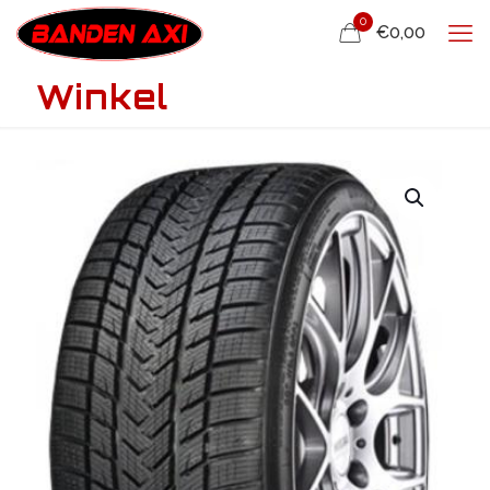
0
€0,00
Winkel