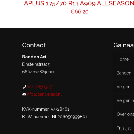
APLUS 175/70 R13 A909 ALLSEASO
€
66,20
Contact
Ga naa
Banden Axi
Home
Einsteinstraat 9
6604bw Wijchen
Banden
024-7850347
Velgen
Nieu
info@bandenaxi.nl
Velgen r
Gebru
KVK-nummer: 57728461
Over on
BTW-nummer: NL206050999B01
Prijslijst