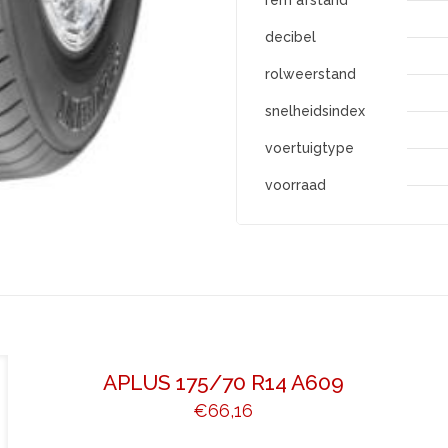
rem afstand
decibel
rolweerstand
snelheidsindex
voertuigtype
voorraad
APLUS 175/70 R14 A609
€
66,16