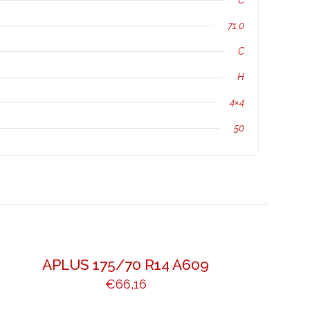
C
71.0
C
H
4×4
50
APLUS 175/70 R14 A609
€
66,16