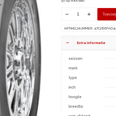
50 op voorraad
GRIPMAX
Toevoe
215/60
R17
ARTIKELNUMMER:
47C286FAD4
STATURE
HT
aantal
Extra informatie
seizoen
merk
type
inch
hoogte
breedte