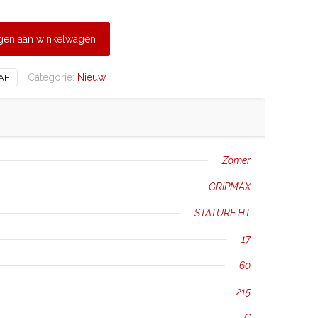
gen aan winkelwagen
Categorie:
Nieuw
AF
Zomer
GRIPMAX
STATURE HT
17
60
215