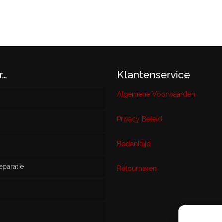
N
r…
Klantenservice
Algemene Voorwaarden
Privacy Beleid
w
Bedenktijd
eparatie
ikt
Retourneren
s