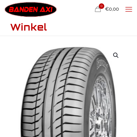
0
€0,00
Winkel