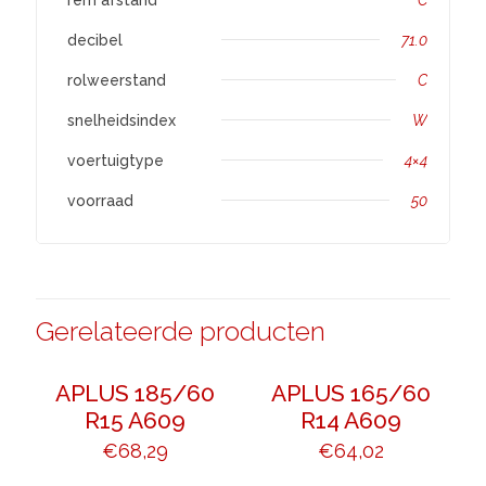
decibel
71.0
rolweerstand
C
snelheidsindex
W
voertuigtype
4×4
voorraad
50
Gerelateerde producten
APLUS 185/60
APLUS 165/60
R15 A609
R14 A609
€
68,29
€
64,02