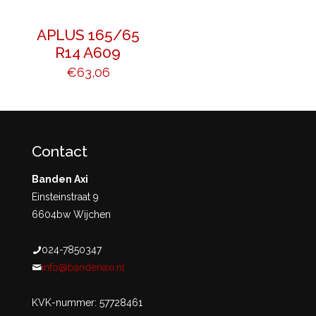
APLUS 165/65
R14 A609
€
63,06
Contact
Banden Axi
Einsteinstraat 9
6604bw Wijchen
024-7850347
info@bandenaxi.nl
KVK-nummer: 57728461