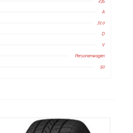
235
A
72.0
D
V
Personenwagen
50