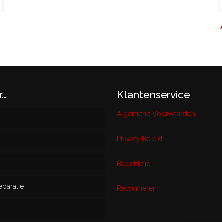
N
r…
Klantenservice
Algemene Voorwaarden
Privacy Beleid
w
Bedenktijd
eparatie
ikt
Retourneren
s