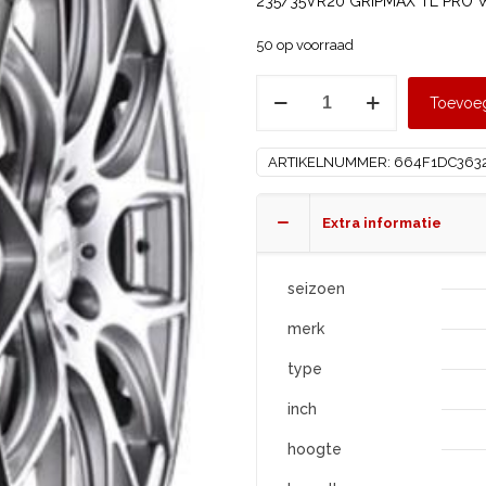
235/35VR20 GRIPMAX TL PRO W
50 op voorraad
GRIPMAX
Toevoe
235/35
R20
ARTIKELNUMMER:
664F1DC363
PRO
WINTER
XL
Extra informatie
aantal
seizoen
merk
type
inch
hoogte