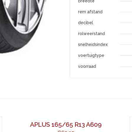
breedte
rem afstand
decibel
rolweerstand
snelheidsindex
voertuigtype
voorraad
APLUS 165/65 R13 A609