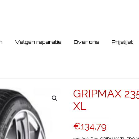
n
Velgen reparatie
Over ons
Prijslijst
GRIPMAX 23
XL
€
134,79