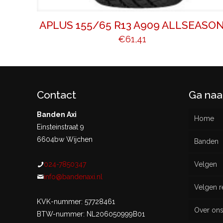
APLUS 155/65 R13 A909 ALLSEASO
€
61,41
Contact
Ga naa
Banden Axi
Home
Einsteinstraat 9
6604bw Wijchen
Banden
024-7850347
Velgen
Nieu
info@bandenaxi.nl
Velgen r
Gebru
KVK-nummer: 57728461
Over on
BTW-nummer: NL206050999B01