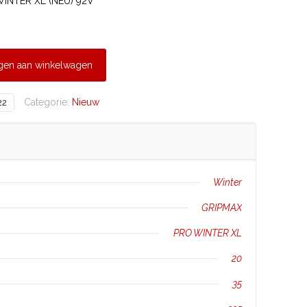
INTER XL (NEU) 92V
gen aan winkelwagen
Categorie:
Nieuw
22
Winter
GRIPMAX
PRO WINTER XL
20
35