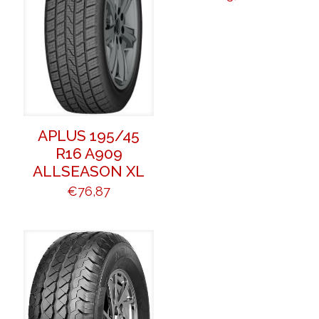
APLUS 195/45
R16 A909
ALLSEASON XL
€
76,87