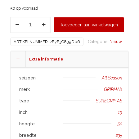
50 op voorraad
GRIPMAX
Toevoegen aan winkelwagen
235/50
R19
Categorie:
Nieuw
ARTIKELNUMMER:
2B7F3C839D06
SUREGRIP
AS
aantal
Extra informatie
seizoen
All Season
merk
GRIPMAX
type
SUREGRIP AS
inch
19
hoogte
50
breedte
235