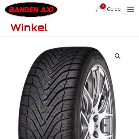
0
€0,00
Winkel