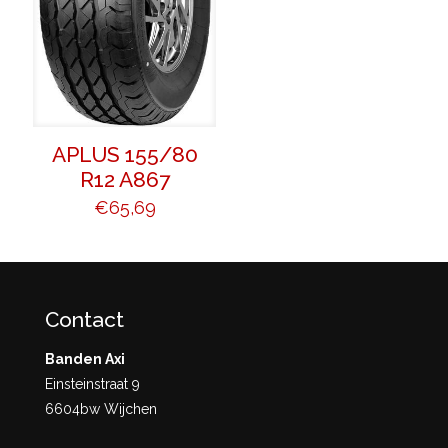
APLUS 155/80
R12 A867
€
65,69
Contact
Banden Axi
Einsteinstraat 9
6604bw Wijchen