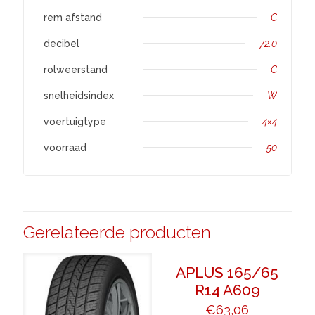
rem afstand
C
decibel
72.0
rolweerstand
C
snelheidsindex
W
voertuigtype
4×4
voorraad
50
Gerelateerde producten
APLUS 165/65
R14 A609
€
63,06