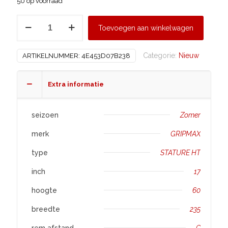
50 op voorraad
GRIPMAX
Toevoegen aan winkelwagen
235/60
R17
Categorie:
Nieuw
ARTIKELNUMMER:
4E453D07B238
STATURE
HT
aantal
Extra informatie
seizoen
Zomer
merk
GRIPMAX
type
STATURE HT
inch
17
hoogte
60
breedte
235
rem afstand
C