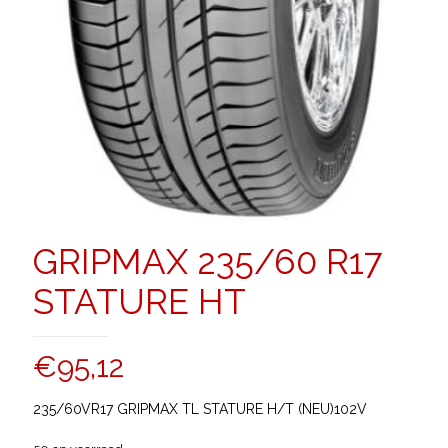
GRIPMAX 235/60 R17
STATURE HT
€
95,12
235/60VR17 GRIPMAX TL STATURE H/T (NEU)102V