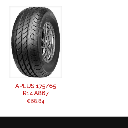
APLUS 175/65
R14 A867
€
68,84