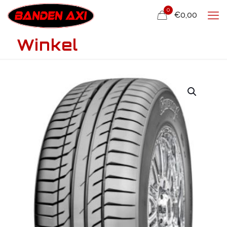
0
€0,00
Winkel