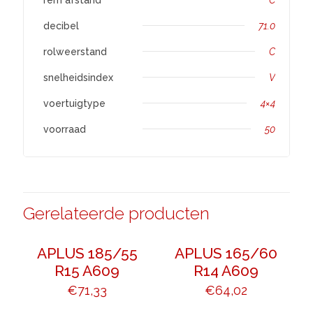
decibel
71.0
rolweerstand
C
snelheidsindex
V
voertuigtype
4×4
voorraad
50
Gerelateerde producten
APLUS 185/55
APLUS 165/60
R15 A609
R14 A609
€
71,33
€
64,02