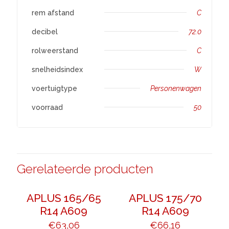
rem afstand
C
decibel
72.0
rolweerstand
C
snelheidsindex
W
voertuigtype
Personenwagen
voorraad
50
Gerelateerde producten
APLUS 165/65
APLUS 175/70
R14 A609
R14 A609
€
63,06
€
66,16