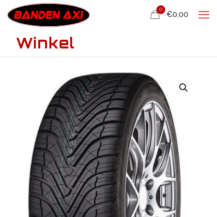
0
€0,00
Winkel