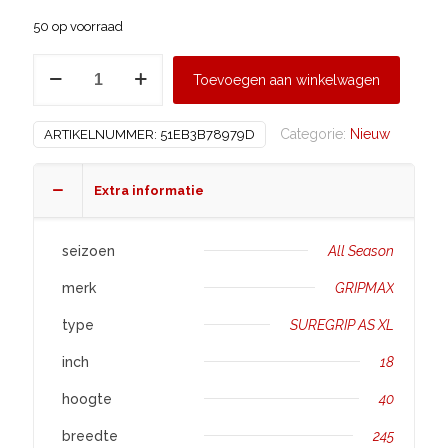
50 op voorraad
GRIPMAX
Toevoegen aan winkelwagen
245/40
R18
Categorie:
Nieuw
ARTIKELNUMMER:
51EB3B78979D
SUREGRIP
AS
XL
Extra informatie
aantal
seizoen
All Season
merk
GRIPMAX
type
SUREGRIP AS XL
inch
18
hoogte
40
breedte
245