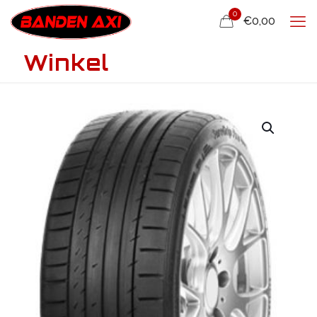
0
€0,00
Winkel