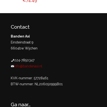
€
74,49
Contact
Banden Axi
Einsteinstraat 9
6604bw Wijchen
024-7850347
info@bandenaxi.nl
KVK-nummer: 57728461
BTW-nummer: NL206050999B01
Ga naar…