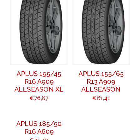
APLUS 195/45
APLUS 155/65
R16 A909
R13 A909
ALLSEASON XL
ALLSEASON
€
76,87
€
61,41
APLUS 185/50
R16 A609