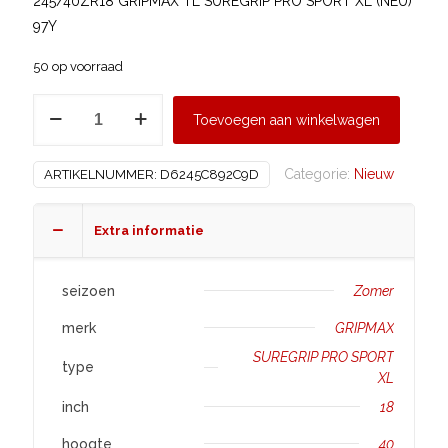
245/40ZR18 GRIPMAX TL SUREGRIP PRO SPORT XL (NEU)
97Y
50 op voorraad
GRIPMAX
Toevoegen aan winkelwagen
245/40
R18
Categorie:
Nieuw
ARTIKELNUMMER:
D6245C892C9D
SUREGRIP
PRO
SPORT
Extra informatie
XL
aantal
seizoen
Zomer
merk
GRIPMAX
SUREGRIP PRO SPORT
type
XL
inch
18
hoogte
40