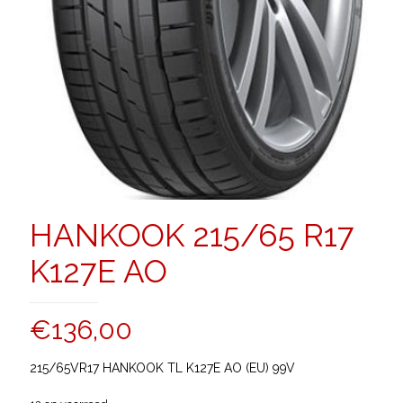
HANKOOK 215/65 R17
K127E AO
€
136,00
215/65VR17 HANKOOK TL K127E AO (EU) 99V