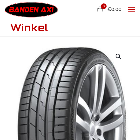
0
€0,00
Winkel