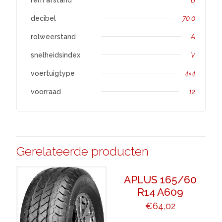
decibel
70.0
rolweerstand
A
snelheidsindex
V
voertuigtype
4×4
voorraad
12
Gerelateerde producten
APLUS 165/60
R14 A609
€
64,02