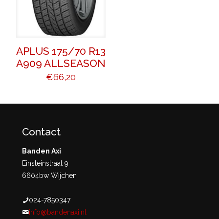
APLUS 175/70 R13
A909 ALLSEASON
€
66,20
Contact
Banden Axi
Einsteinstraat 9
6604bw Wijchen
024-7850347
info@bandenaxi.nl