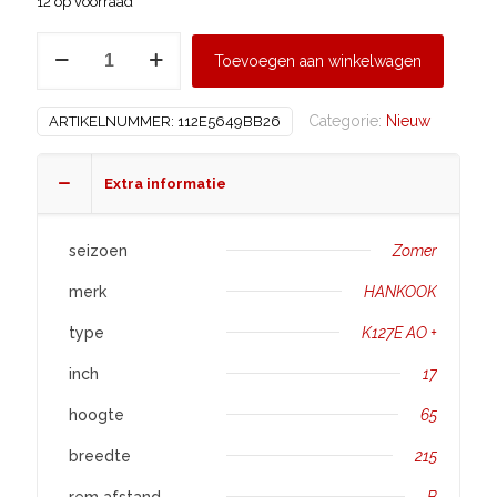
12 op voorraad
HANKOOK
Toevoegen aan winkelwagen
215/65
R17
Categorie:
Nieuw
ARTIKELNUMMER:
112E5649BB26
K127E
AO
aantal
Extra informatie
seizoen
Zomer
merk
HANKOOK
type
K127E AO +
inch
17
hoogte
65
breedte
215
rem afstand
B