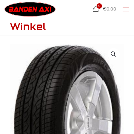
0
€0,00
Winkel