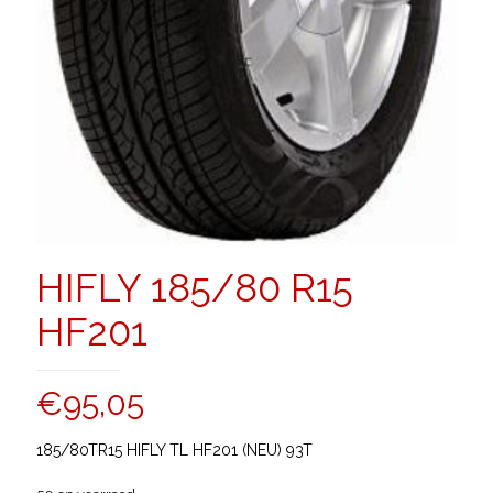
HIFLY 185/80 R15
HF201
€
95,05
185/80TR15 HIFLY TL HF201 (NEU) 93T