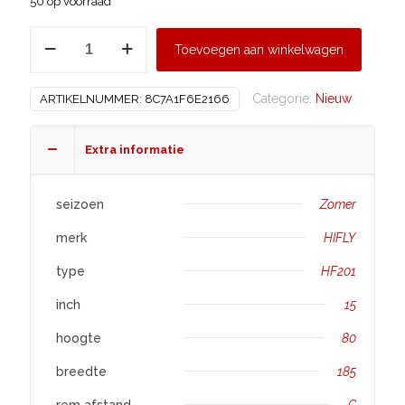
50 op voorraad
HIFLY
Toevoegen aan winkelwagen
185/80
R15
Categorie:
Nieuw
ARTIKELNUMMER:
8C7A1F6E2166
HF201
aantal
Extra informatie
seizoen
Zomer
merk
HIFLY
type
HF201
inch
15
hoogte
80
breedte
185
rem afstand
C