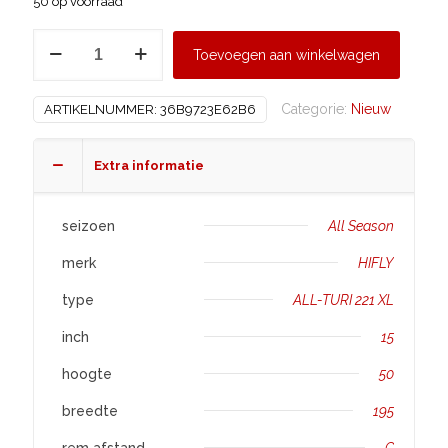
50 op voorraad
HIFLY
Toevoegen aan winkelwagen
195/50
R15
Categorie:
Nieuw
ARTIKELNUMMER:
36B9723E62B6
ALL-
TURI
221
Extra informatie
XL
aantal
seizoen
All Season
merk
HIFLY
type
ALL-TURI 221 XL
inch
15
hoogte
50
breedte
195
rem afstand
C