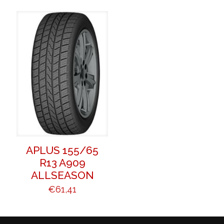
APLUS 155/65
R13 A909
ALLSEASON
€
61,41