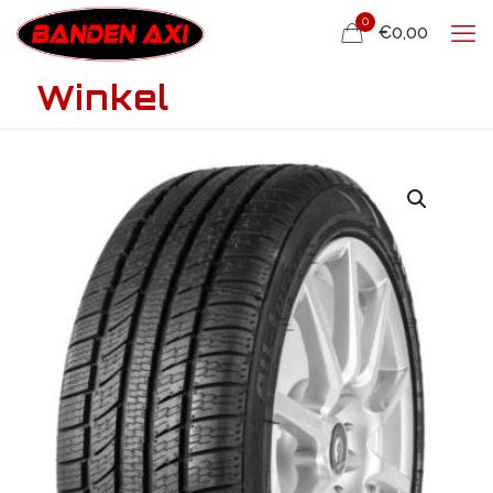
0
€0,00
Winkel