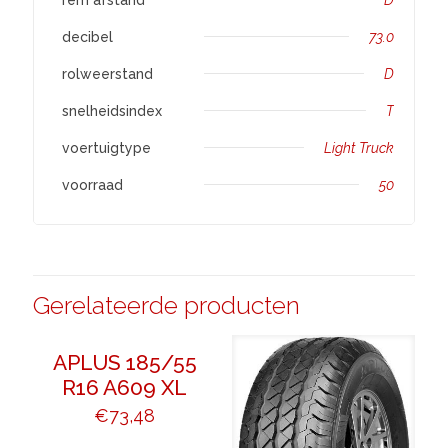
decibel
73.0
rolweerstand
D
snelheidsindex
T
voertuigtype
Light Truck
voorraad
50
Gerelateerde producten
APLUS 185/55
R16 A609 XL
€
73,48