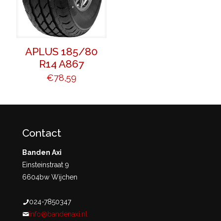
APLUS 185/80
R14 A867
€
78,59
Contact
Banden Axi
Einsteinstraat 9
6604bw Wijchen
024-7850347
info@bandenaxi.nl