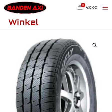
0
€0,00
Winkel