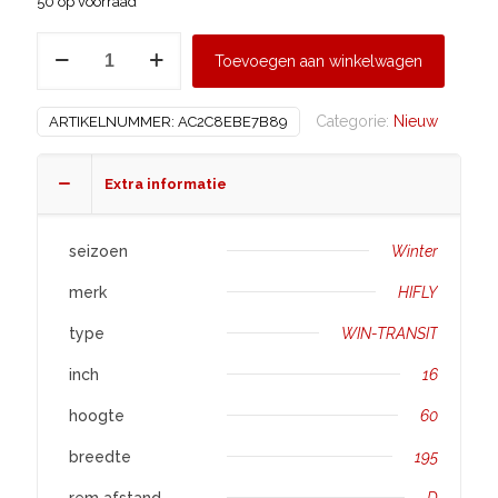
50 op voorraad
HIFLY
Toevoegen aan winkelwagen
195/60
R16
Categorie:
Nieuw
ARTIKELNUMMER:
AC2C8EBE7B89
WIN-
TRANSIT
aantal
Extra informatie
seizoen
Winter
merk
HIFLY
type
WIN-TRANSIT
inch
16
hoogte
60
breedte
195
rem afstand
D