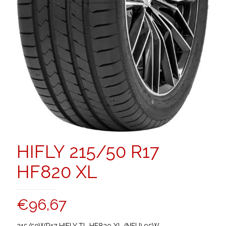
HIFLY 215/50 R17
HF820 XL
€
96,67
215/50WR17 HIFLY TL HF820 XL (NEU) 95W