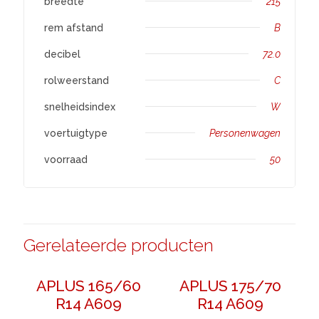
breedte
215
rem afstand
B
decibel
72.0
rolweerstand
C
snelheidsindex
W
voertuigtype
Personenwagen
voorraad
50
Gerelateerde producten
APLUS 165/60
APLUS 175/70
R14 A609
R14 A609