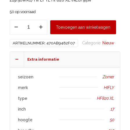
50 op voorraad
HIFLY
Toevoegen aan winkelwagen
215/50
R17
Categorie:
Nieuw
ARTIKELNUMMER:
470AB9482F07
HF820
XL
aantal
Extra informatie
seizoen
Zomer
merk
HIFLY
type
HF820 XL
inch
17
hoogte
50