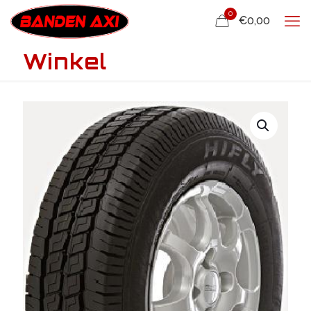
0
€0,00
Winkel