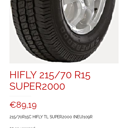
HIFLY 215/70 R15
SUPER2000
€
89,19
215/70R15C HIFLY TL SUPER2000 (NEU)109R