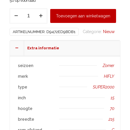
50 op voorraad
HIFLY
Toevoegen aan winkelwagen
215/70
R15
Categorie:
Nieuw
ARTIKELNUMMER:
D9472ED9BDB1
SUPER2000
aantal
Extra informatie
seizoen
Zomer
merk
HIFLY
type
SUPER2000
inch
15
hoogte
70
breedte
215
rem afstand
C