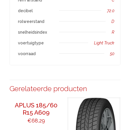
decibel
72.0
rolweerstand
D
snelheidsindex
R
voertuigtype
Light Truck
voorraad
50
Gerelateerde producten
APLUS 185/60
R15 A609
€
68,29