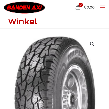
0
€0,00
Winkel