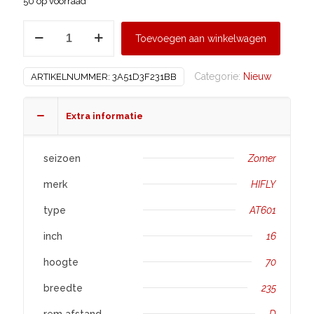
50 op voorraad
HIFLY
Toevoegen aan winkelwagen
235/70
R16
Categorie:
Nieuw
ARTIKELNUMMER:
3A51D3F231BB
AT601
aantal
Extra informatie
seizoen
Zomer
merk
HIFLY
type
AT601
inch
16
hoogte
70
breedte
235
rem afstand
D