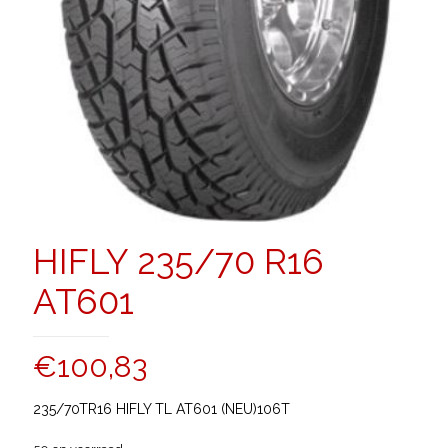
HIFLY 235/70 R16
AT601
€
100,83
235/70TR16 HIFLY TL AT601 (NEU)106T