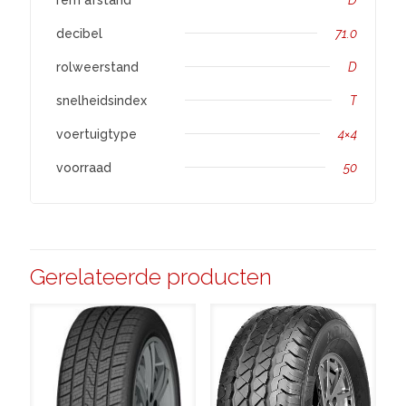
decibel
71.0
rolweerstand
D
snelheidsindex
T
voertuigtype
4×4
voorraad
50
Gerelateerde producten