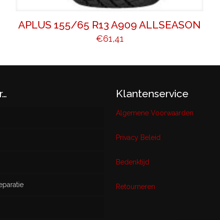
APLUS 155/65 R13 A909 ALLSEASON
€
61,41
r…
Klantenservice
Algemene Voorwaarden
Privacy Beleid
w
Bedenktijd
eparatie
ikt
Retourneren
s