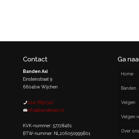
Contact
Ga naa
Banden Axi
Home
Einsteinstraat 9
6604bw Wijchen
Banden
024-7850347
Velgen
Nieu
info@bandenaxi.nl
Velgen r
Gebru
KVK-nummer: 57728461
Over on
BTW-nummer: NL206050999B01