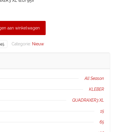
XER3 XL (EU) 95V
gen aan winkelwagen
Categorie:
Nieuw
45
All Season
KLEBER
QUADRAXER3 XL
15
65