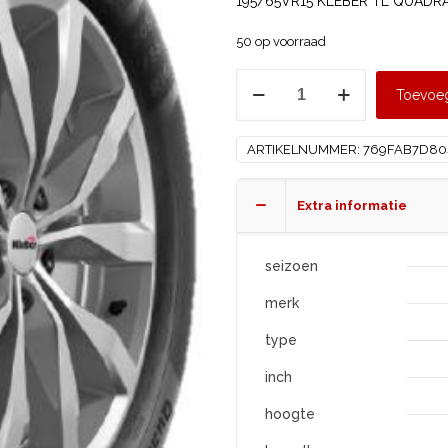
195/65VR15 KLEBER TL QUADRA
50 op voorraad
KLEBER
Toevoe
195/65
R15
ARTIKELNUMMER:
769FAB7D80
QUADRAXER3
XL
aantal
Extra informatie
seizoen
merk
type
inch
hoogte