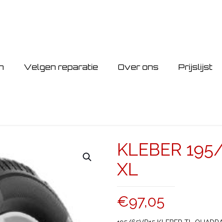
n
Velgen reparatie
Over ons
Prijslijst
KLEBER 195
XL
€
97,05