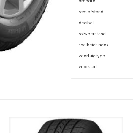
breedte
rem afstand
decibel
rolweerstand
snelheidsindex
voertuigtype
voorraad