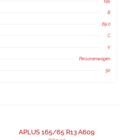
195
B
69.0
C
V
Personenwagen
50
APLUS 165/65 R13 A609