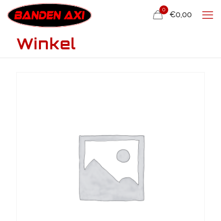
0
€0,00
Winkel