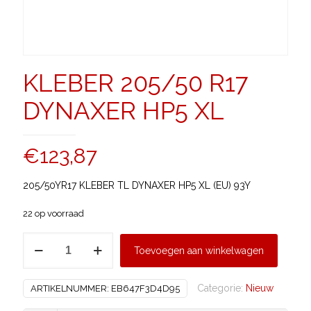
KLEBER 205/50 R17
DYNAXER HP5 XL
€
123,87
205/50YR17 KLEBER TL DYNAXER HP5 XL (EU) 93Y
22 op voorraad
KLEBER
Toevoegen aan winkelwagen
205/50
R17
Categorie:
Nieuw
ARTIKELNUMMER:
EB647F3D4D95
DYNAXER
HP5