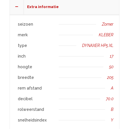
XL
Extra informatie
aantal
seizoen
Zomer
merk
KLEBER
type
DYNAXER HP5 XL
inch
17
hoogte
50
breedte
205
rem afstand
A
decibel
70.0
rolweerstand
B
snelheidsindex
Y