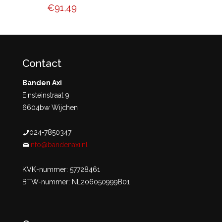
€
91,49
Contact
Banden Axi
Einsteinstraat 9
6604bw Wijchen
024-7850347
info@bandenaxi.nl
KVK-nummer: 57728461
BTW-nummer: NL206050999B01