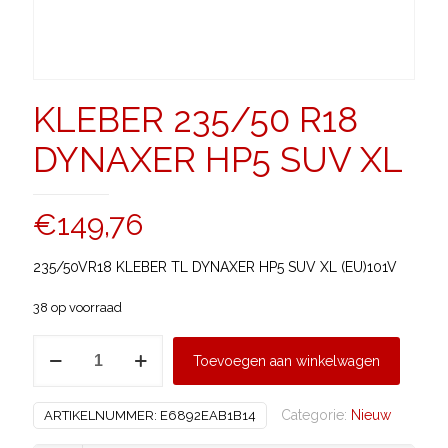
KLEBER 235/50 R18
DYNAXER HP5 SUV XL
€
149,76
235/50VR18 KLEBER TL DYNAXER HP5 SUV XL (EU)101V
38 op voorraad
KLEBER
Toevoegen aan winkelwagen
235/50
R18
Categorie:
Nieuw
ARTIKELNUMMER:
E6892EAB1B14
DYNAXER
HP5