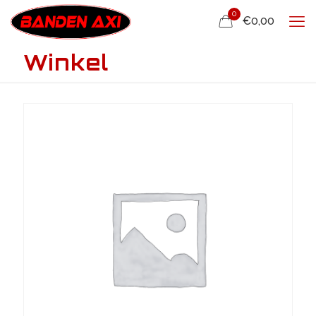
0
€0,00
Winkel