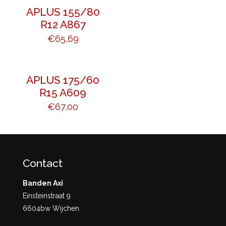
APLUS 155/80
R12 A867
€
65,69
APLUS 175/60
R15 A609
€
67,00
Contact
Banden Axi
Einsteinstraat 9
6604bw Wijchen