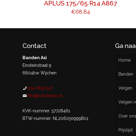
APLUS 175/65 R14 A867
€
68,84
Contact
Ga naa
Banden Axi
Home
Einsteinstraat 9
6604bw Wijchen
Banden
024-7850347
Velgen
Nieu
info@bandenaxi.nl
Velgen r
Gebru
KVK-nummer: 57728461
Over on
BTW-nummer: NL206050999B01
Prijslijst