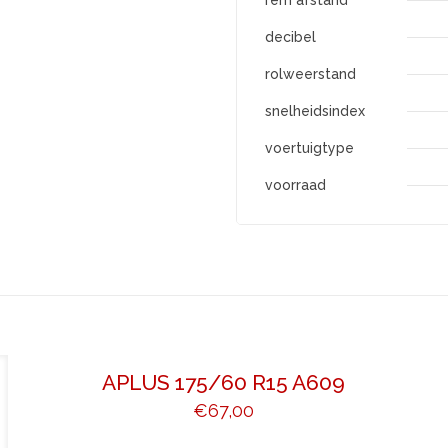
rem afstand
decibel
rolweerstand
snelheidsindex
voertuigtype
voorraad
APLUS 175/60 R15 A609
€
67,00