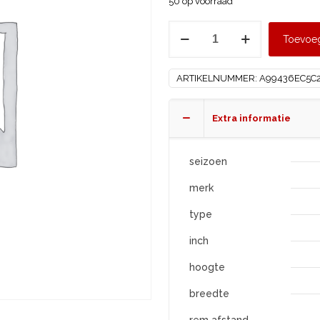
50 op voorraad
KUMHO
Toevoe
175/65
R14
ARTIKELNUMMER:
A99436EC5C
WP52+
aantal
Extra informatie
seizoen
merk
type
inch
hoogte
breedte