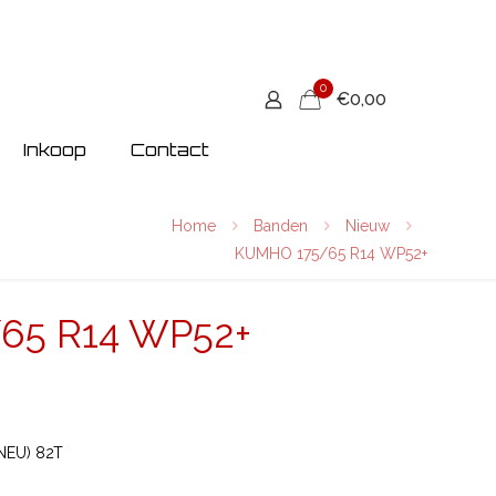
0
€0,00
Inkoop
Contact
Home
Banden
Nieuw
KUMHO 175/65 R14 WP52+
65 R14 WP52+
NEU) 82T