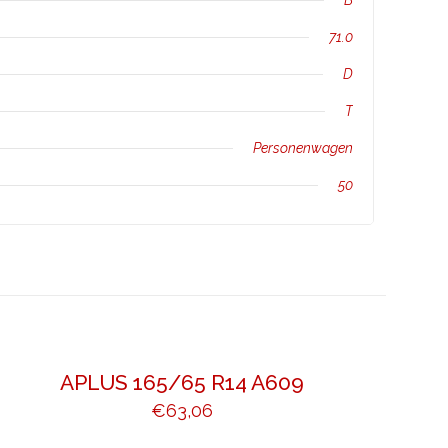
B
71.0
D
T
Personenwagen
50
APLUS 165/65 R14 A609
€
63,06