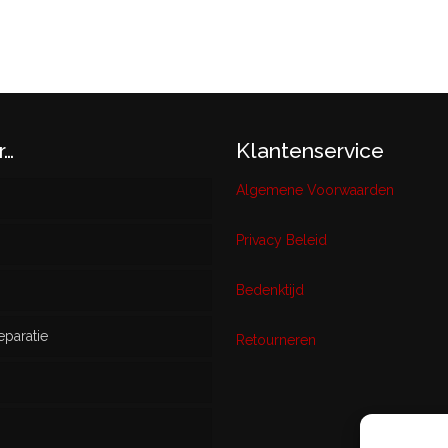
r…
Klantenservice
Algemene Voorwaarden
Privacy Beleid
w
Bedenktijd
eparatie
ikt
Retourneren
s