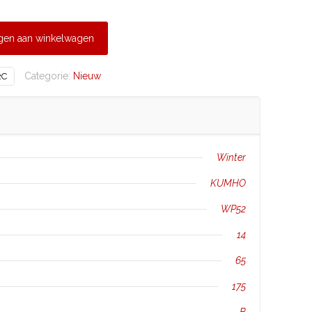
gen aan winkelwagen
Categorie:
Nieuw
2C
Winter
KUMHO
WP52
14
65
175