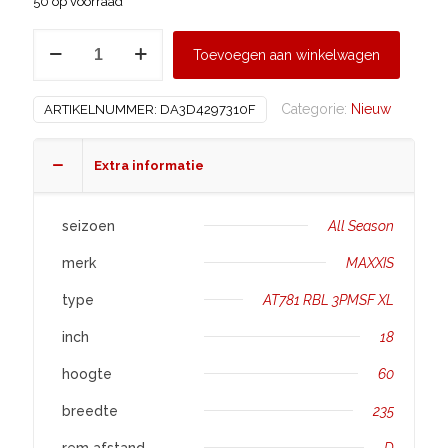
50 op voorraad
MAXXIS
Toevoegen aan winkelwagen
235/60
R18
Categorie:
Nieuw
ARTIKELNUMMER:
DA3D4297310F
AT781
RBL
3PMSF
Extra informatie
XL
aantal
seizoen
All Season
merk
MAXXIS
type
AT781 RBL 3PMSF XL
inch
18
hoogte
60
breedte
235
rem afstand
D