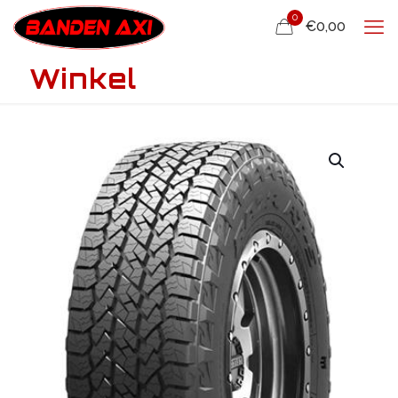
0
€0,00
Winkel