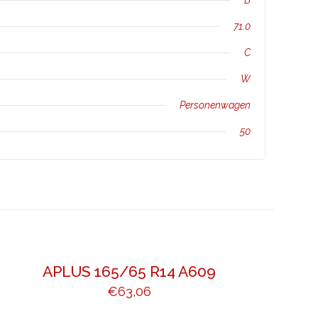
B
71.0
C
W
Personenwagen
50
APLUS 165/65 R14 A609
€
63,06