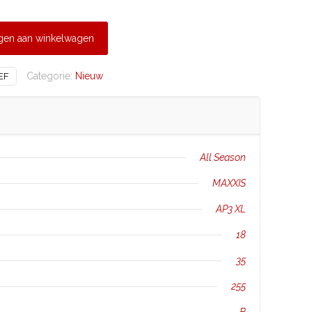
gen aan winkelwagen
Categorie:
Nieuw
EF
All Season
MAXXIS
AP3 XL
18
35
255