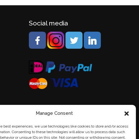
Social media
Manage Consent
he best experiences, we use technologies like cookies to store and/or access
mation. Consenting to these technologies will allow us to process data such
behavior or unique IDs on this site. Not consenting or withdrawing consent,