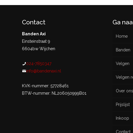
Contact
Ga naa
Banden Axi
Home
Einsteinstraat 9
6604bw Wijchen
Banden
024-7850347
Velgen
Nieu
info@bandenaxi.nl
Velgen r
Gebru
KVK-nummer: 57728461
Over on
BTW-nummer: NL206050999B01
Prijslijst
Inkoop
Contact