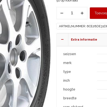
50 op voorraad
MAXXIS
Toevoe
255/35
R18
ARTIKELNUMMER:
6CE28DE31D
AP3
XL
aantal
Extra informatie
seizoen
merk
type
inch
hoogte
breedte