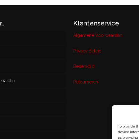
r…
Klantenservice
Algemene Voorwaarden
Privacy Beleid
w
Bedenktijd
eparatie
ikt
Retourneren
s
To provide t
device infor
as browsing 