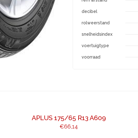
rem afstand
decibel
rolweerstand
snelheidsindex
voertuigtype
voorraad
APLUS 175/65 R13 A609
€
66,14