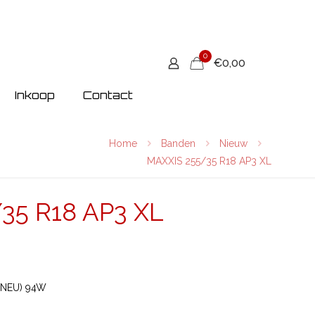
0
€0,00
Inkoop
Contact
Home
Banden
Nieuw
MAXXIS 255/35 R18 AP3 XL
35 R18 AP3 XL
(NEU) 94W