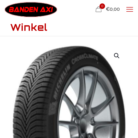
0
€0,00
Winkel