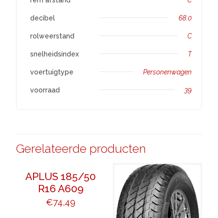
decibel
68.0
rolweerstand
C
snelheidsindex
T
voertuigtype
Personenwagen
voorraad
39
Gerelateerde producten
APLUS 185/50
R16 A609
€
74,49