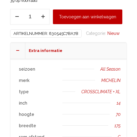
39 op voorraad
MICHELIN
Toevoegen aan winkelwagen
175/70
R14
Categorie:
Nieuw
ARTIKELNUMMER:
830545C7BA7B
CROSSCLIMATE
+
XL
Extra informatie
aantal
seizoen
All Season
merk
MICHELIN
type
CROSSCLIMATE + XL
inch
14
hoogte
70
breedte
175
rem afstand
C