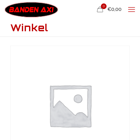
0
€0,00
Winkel