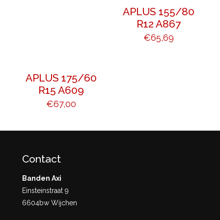
APLUS 155/80
R12 A867
€
65,69
APLUS 175/60
R15 A609
€
67,00
Contact
Banden Axi
Einsteinstraat 9
6604bw Wijchen