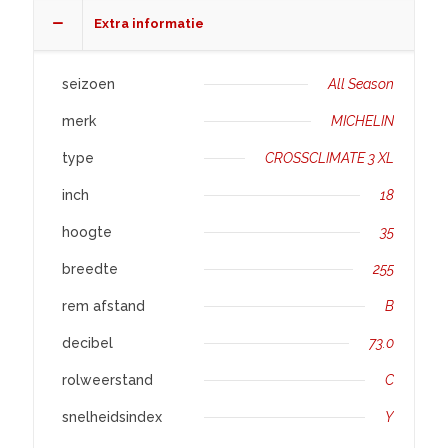
XL
Extra informatie
aantal
seizoen
All Season
merk
MICHELIN
type
CROSSCLIMATE 3 XL
inch
18
hoogte
35
breedte
255
rem afstand
B
decibel
73.0
rolweerstand
C
snelheidsindex
Y