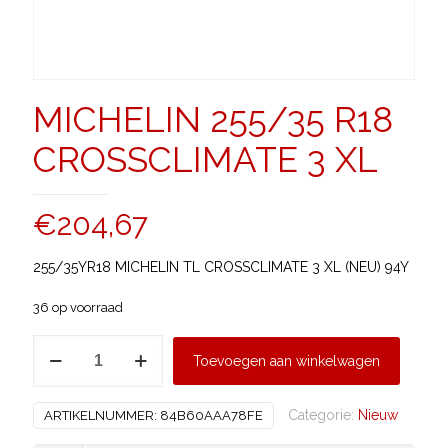
MICHELIN 255/35 R18
CROSSCLIMATE 3 XL
€
204,67
255/35YR18 MICHELIN TL CROSSCLIMATE 3 XL (NEU) 94Y
36 op voorraad
MICHELIN
Toevoegen aan winkelwagen
255/35
R18
Categorie:
Nieuw
ARTIKELNUMMER:
84B60AAA78FE
CROSSCLIMATE
3