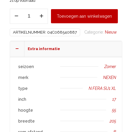
21 op voorraad
NEXEN
Toevoegen aan winkelwagen
205/55
R17
Categorie:
Nieuw
ARTIKELNUMMER:
04C068540887
N
FERA
SU1
Extra informatie
XL
aantal
seizoen
Zomer
merk
NEXEN
type
N FERA SU1 XL
inch
17
hoogte
55
breedte
205
rem afstand
B