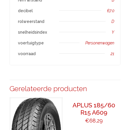
decibel
67.0
rolweerstand
D
snelheidsindex
Y
voertuigtype
Personenwagen
voorraad
21
Gerelateerde producten
APLUS 185/60
R15 A609
€
68,29