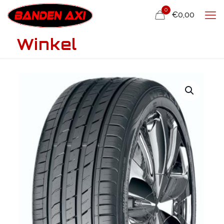
0
€0,00
Winkel