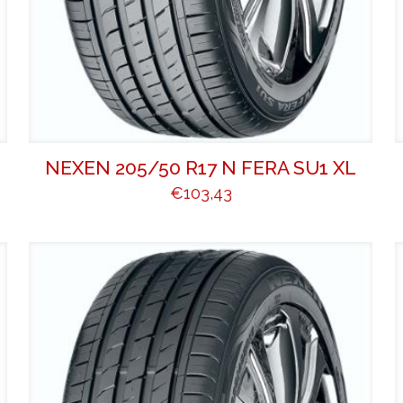
NEXEN 205/50 R17 N FERA SU1 XL
€
103,43