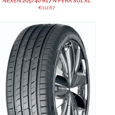
NEXEN 205/40 R17 N FERA SU1 XL
€
112,67