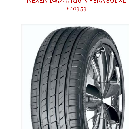
NEXEN 195/45 R16 N FERA SU1 XL
€
103,53