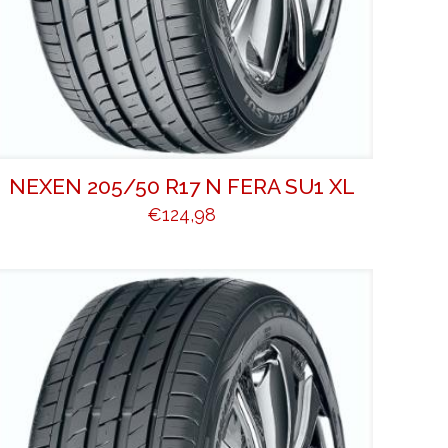
NEXEN 205/50 R17 N FERA SU1 XL
€
124,98