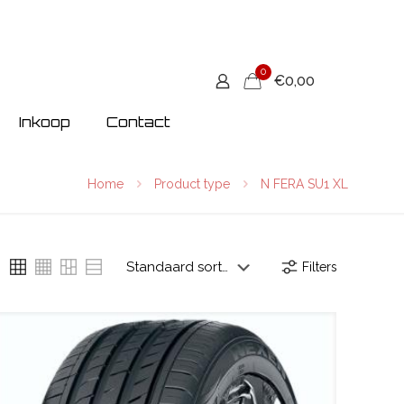
0
€0,00
Inkoop
Contact
Home
Product type
N FERA SU1 XL
Filters