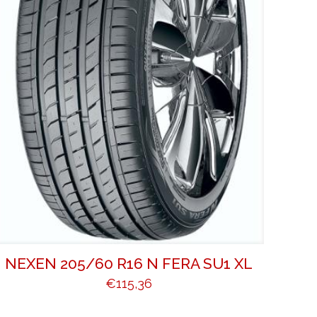
NEXEN 205/60 R16 N FERA SU1 XL
€
115,36