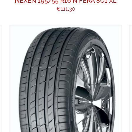
NEXEN 195/55 R16 N FERA SU1 XL
€
111,30