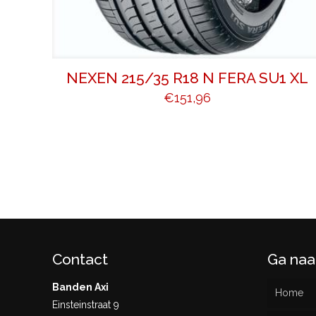
NEXEN 215/35 R18 N FERA SU1 XL
€
151,96
Contact
Ga naa
Banden Axi
Home
Einsteinstraat 9