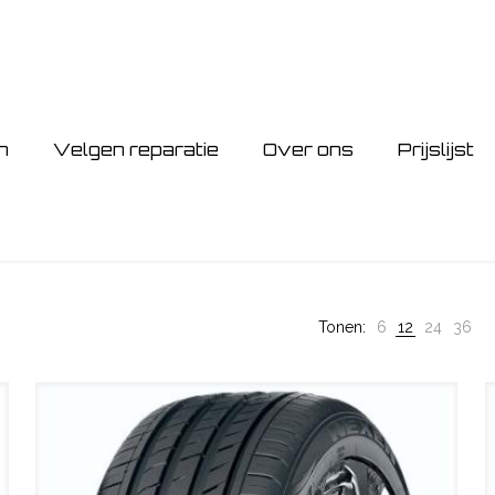
n
Velgen reparatie
Over ons
Prijslijst
Tonen:
6
12
24
36