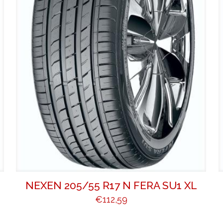
NEXEN 205/55 R17 N FERA SU1 XL
€
112,59