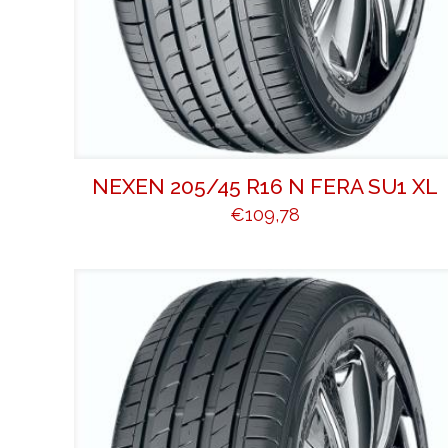
NEXEN 205/45 R16 N FERA SU1 XL
€
109,78