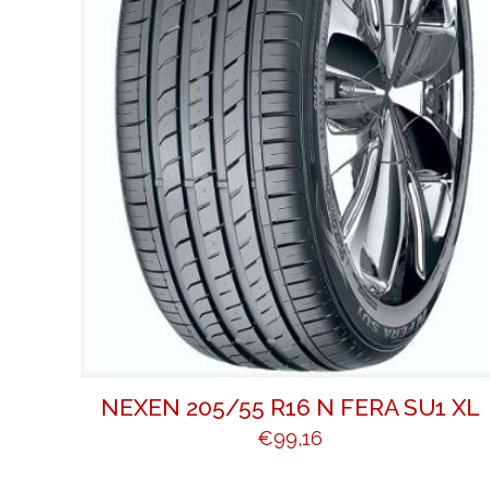
NEXEN 205/55 R16 N FERA SU1 XL
€
99,16