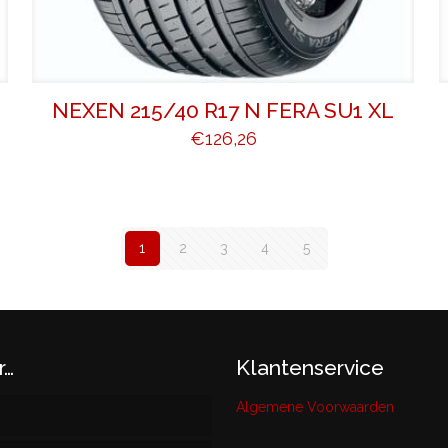
NEXEN 215/40 R17 N FERA SU1 XL
€
126,26
1
2
3
4
5
r…
Klantenservice
Algemene Voorwaarden