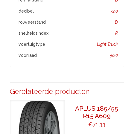
decibel
72.0
rolweerstand
D
snelheidsindex
R
voertuigtype
Light Truck
voorraad
50.0
Gerelateerde producten
APLUS 185/55
R15 A609
€
71,33