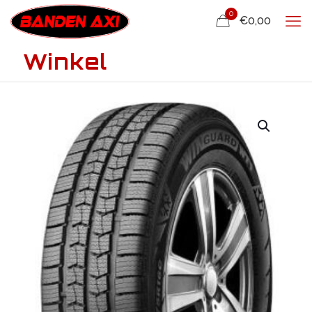
0
€0,00
Winkel