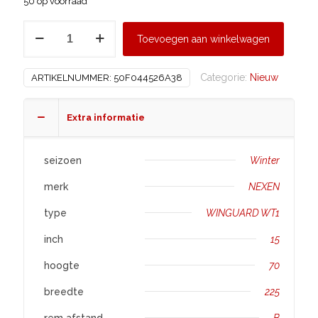
50 op voorraad
NEXEN
Toevoegen aan winkelwagen
225/70
R15
Categorie:
Nieuw
ARTIKELNUMMER:
50F044526A38
WINGUARD
WT1
aantal
Extra informatie
seizoen
Winter
merk
NEXEN
type
WINGUARD WT1
inch
15
hoogte
70
breedte
225
rem afstand
B