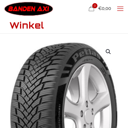
0
€0,00
Winkel