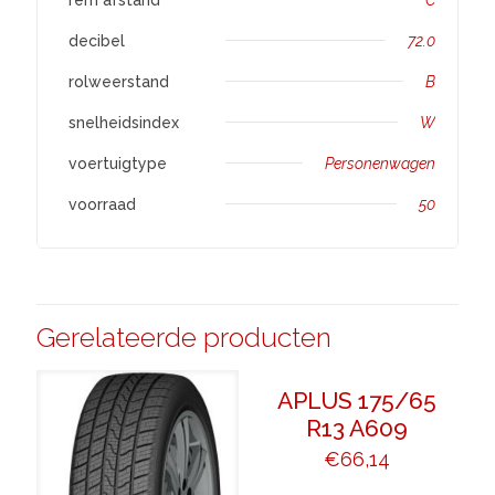
decibel
72.0
rolweerstand
B
snelheidsindex
W
voertuigtype
Personenwagen
voorraad
50
Gerelateerde producten
APLUS 175/65
R13 A609
€
66,14