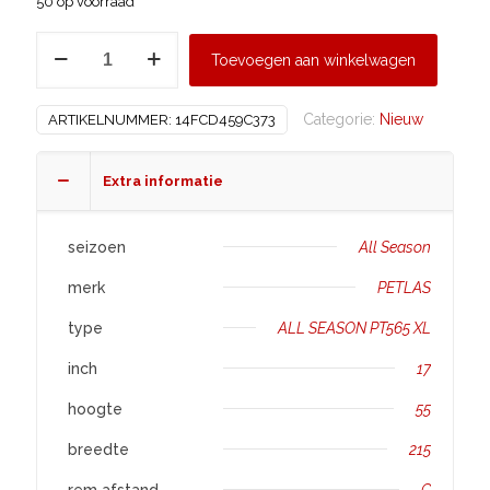
50 op voorraad
PETLAS
Toevoegen aan winkelwagen
215/55
R17
Categorie:
Nieuw
ARTIKELNUMMER:
14FCD459C373
ALL
SEASON
PT565
Extra informatie
XL
aantal
seizoen
All Season
merk
PETLAS
type
ALL SEASON PT565 XL
inch
17
hoogte
55
breedte
215
rem afstand
C