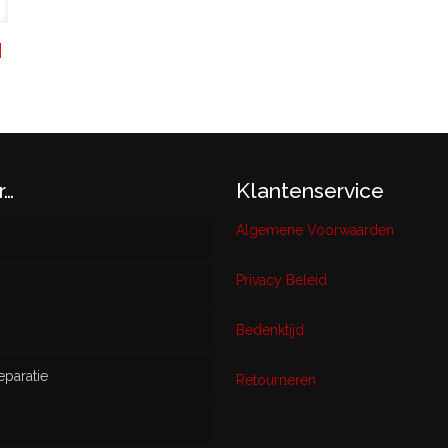
N
r…
Klantenservice
Algemene Voorwaarden
Privacy Beleid
w
Bedenktijd
eparatie
ikt
Retourneren
s