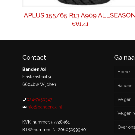
APLUS 155/65 R13 A909 ALLSEASO
€
61,41
Contact
Ga naa
Banden Axi
Home
Einsteinstraat 9
6604bw Wijchen
Banden
024-7850347
Velgen
Nieu
info@bandenaxi.nl
Velgen r
Gebru
KVK-nummer: 57728461
Over on
BTW-nummer: NL206050999B01