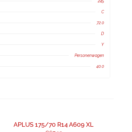
245
C
72.0
D
Y
Personenwagen
40.0
APLUS 175/70 R14 A609 XL