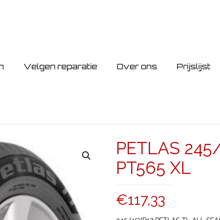
n
Velgen reparatie
Over ons
Prijslijst
PETLAS 245
PT565 XL
€
117,33