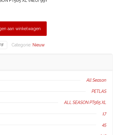
SON PT565 XL (NEU) 99Y
gen aan winkelwagen
Categorie:
Nieuw
FF
All Season
PETLAS
ALL SEASON PT565 XL
17
45