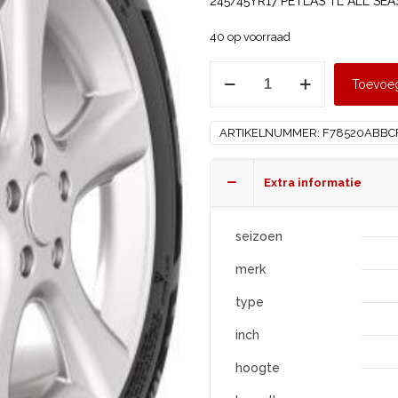
245/45YR17 PETLAS TL ALL SEA
40 op voorraad
PETLAS
Toevoe
245/45
R17
ARTIKELNUMMER:
F78520ABBC
ALL
SEASON
PT565
Extra informatie
XL
aantal
seizoen
merk
type
inch
hoogte