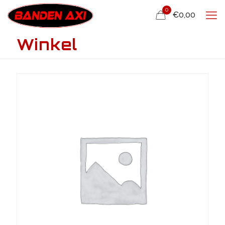
0
€0,00
Winkel