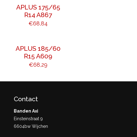
APLUS 175/65
R14 A867
€
68,84
APLUS 185/60
R15 A609
€
68,29
Contact
Banden Axi
Einsteinstraat 9
6604bw Wijchen