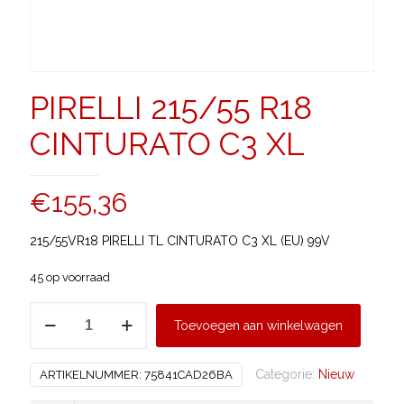
PIRELLI 215/55 R18
CINTURATO C3 XL
€
155,36
215/55VR18 PIRELLI TL CINTURATO C3 XL (EU) 99V
45 op voorraad
PIRELLI
Toevoegen aan winkelwagen
215/55
R18
Categorie:
Nieuw
ARTIKELNUMMER:
75841CAD26BA
CINTURATO
C3