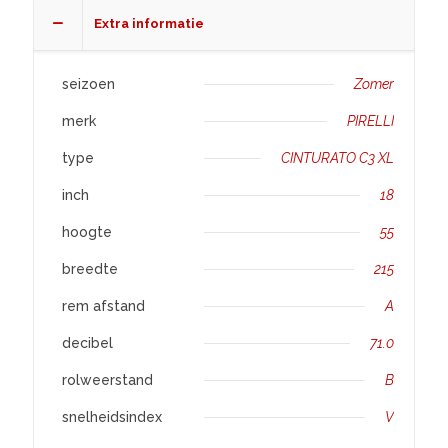
XL
Extra informatie
aantal
seizoen
Zomer
merk
PIRELLI
type
CINTURATO C3 XL
inch
18
hoogte
55
breedte
215
rem afstand
A
decibel
71.0
rolweerstand
B
snelheidsindex
V