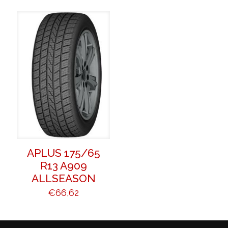
APLUS 175/65
R13 A909
ALLSEASON
€
66,62