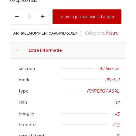
50 op voorraad
PIRELLI
Toevoegen aan winkelwagen
225/45
R17
Categorie:
Nieuw
ARTIKELNUMMER:
0A5853D015E7
POWERGY
AS
XL
Extra informatie
aantal
seizoen
All Season
merk
PIRELLI
type
POWERGY AS XL
inch
17
hoogte
45
breedte
225
rem afstand
B