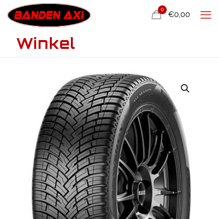
0
€0,00
Winkel