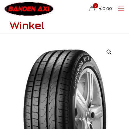
0
€0,00
Winkel