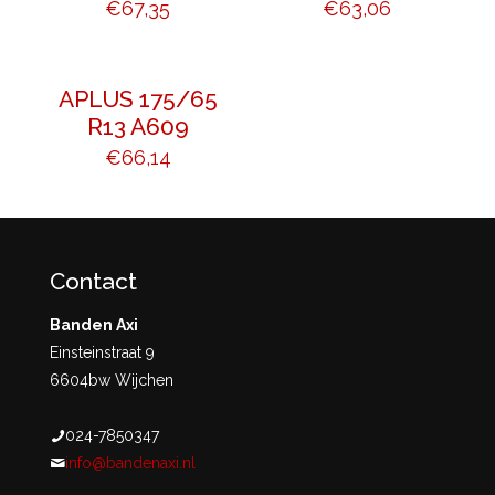
€
67,35
€
63,06
APLUS 175/65
R13 A609
€
66,14
Contact
Banden Axi
Einsteinstraat 9
6604bw Wijchen
024-7850347
info@bandenaxi.nl