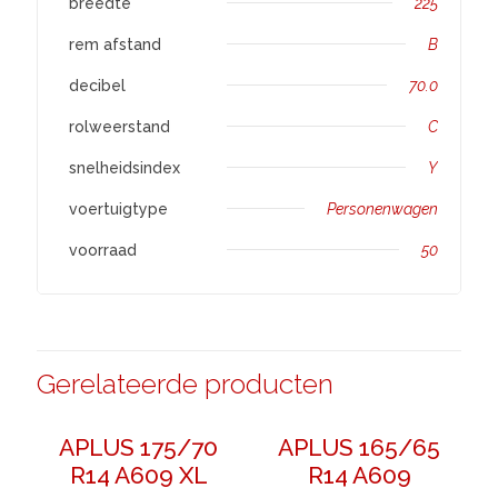
breedte
225
rem afstand
B
decibel
70.0
rolweerstand
C
snelheidsindex
Y
voertuigtype
Personenwagen
voorraad
50
Gerelateerde producten
APLUS 175/70
APLUS 165/65
R14 A609 XL
R14 A609