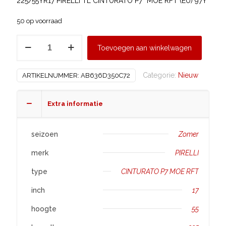
225/55YR17 PIRELLI TL CINTURATO P7* MOE RFT (EU) 97Y
50 op voorraad
PIRELLI
Toevoegen aan winkelwagen
225/55
R17
Categorie:
Nieuw
ARTIKELNUMMER:
AB636D350C72
CINTURATO
P7*
MOE
Extra informatie
RFT
aantal
seizoen
Zomer
merk
PIRELLI
type
CINTURATO P7 MOE RFT
inch
17
hoogte
55