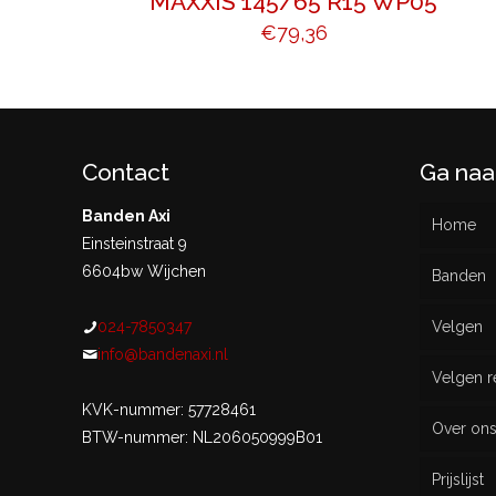
MAXXIS 145/65 R15 WP05
€
79,36
Contact
Ga naa
Banden Axi
Home
Einsteinstraat 9
6604bw Wijchen
Banden
024-7850347
Velgen
Nieu
info@bandenaxi.nl
Velgen r
Gebru
KVK-nummer: 57728461
Over on
BTW-nummer: NL206050999B01
Prijslijst