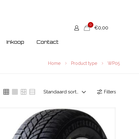
0
€0,00
Inkoop
Contact
Home
Product type
WP05
Filters