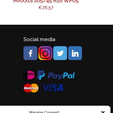
MAXXIS 205/45 R16 WP05
€
76,57
Social media
Manage Consent