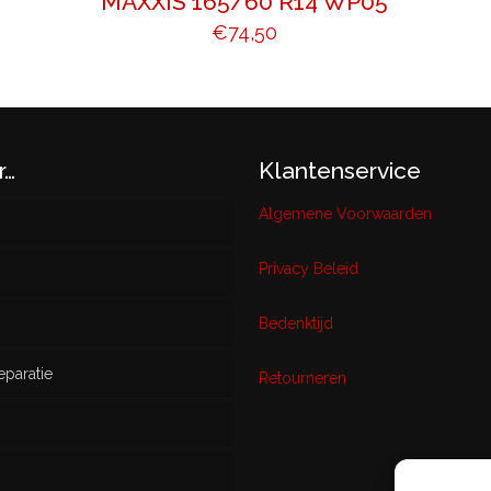
MAXXIS 165/60 R14 WP05
€
74,50
r…
Klantenservice
Algemene Voorwaarden
Privacy Beleid
w
Bedenktijd
eparatie
ikt
Retourneren
s