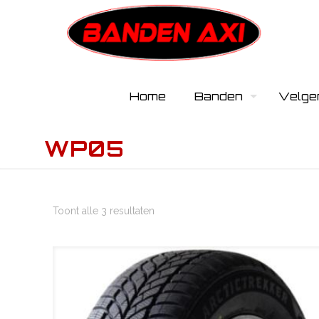
Home
Banden
Velge
WP05
Toont alle 3 resultaten