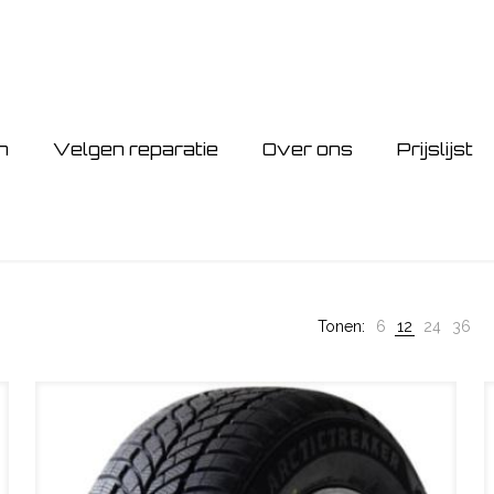
n
Velgen reparatie
Over ons
Prijslijst
Tonen:
6
12
24
36