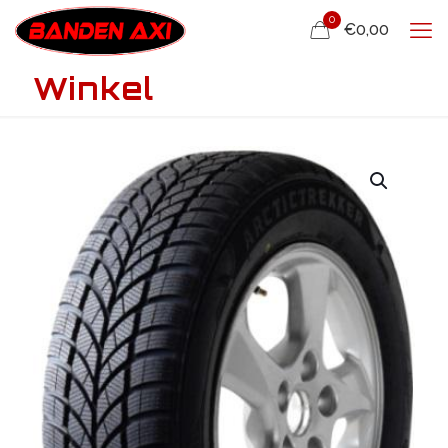
0
€0,00
Winkel