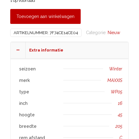
1 op voorraad
Toevoegen aan winkelwagen
Categorie:
Nieuw
ARTIKELNUMMER:
7F74CE14CE04
Extra informatie
seizoen
Winter
merk
MAXXIS
type
WP05
inch
16
hoogte
45
breedte
205
rem afstand
C