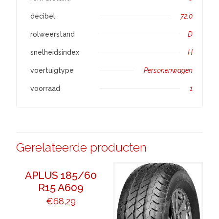
decibel
72.0
rolweerstand
D
snelheidsindex
H
voertuigtype
Personenwagen
voorraad
1
Gerelateerde producten
APLUS 185/60
R15 A609
€
68,29