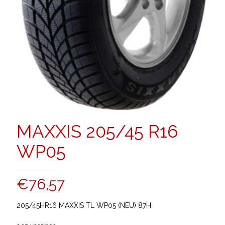
MAXXIS 205/45 R16
WP05
€
76,57
205/45HR16 MAXXIS TL WP05 (NEU) 87H