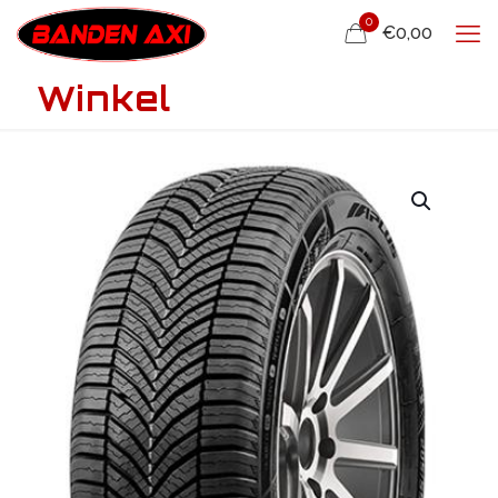
0
€0,00
Winkel