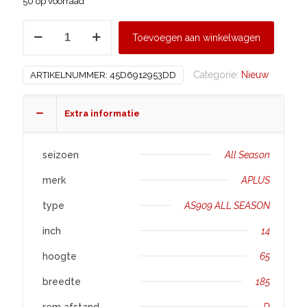
50 op voorraad
APLUS
Toevoegen aan winkelwagen
185/65
R14
Categorie:
Nieuw
ARTIKELNUMMER:
45D6912953DD
AS909
ALL
SEASON
Extra informatie
aantal
seizoen
All Season
merk
APLUS
type
AS909 ALL SEASON
inch
14
hoogte
65
breedte
185
rem afstand
D