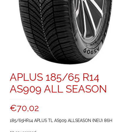
APLUS 185/65 R14
AS909 ALL SEASON
€
70,02
185/65HR14 APLUS TL AS909 ALLSEASON (NEU) 86H