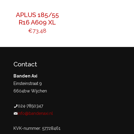
APLUS 185/55
R16 A609 XL
€
73,48
Contact
Banden Axi
Einsteinstraat 9
6604bw Wijchen
024-7850347
info@bandenaxi.nl
KVK-nummer: 57728461