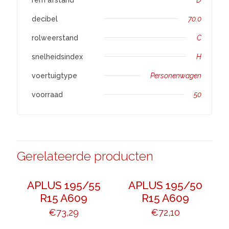
decibel
70.0
rolweerstand
C
snelheidsindex
H
voertuigtype
Personenwagen
voorraad
50
Gerelateerde producten
APLUS 195/55
APLUS 195/50
R15 A609
R15 A609
€
73,29
€
72,10