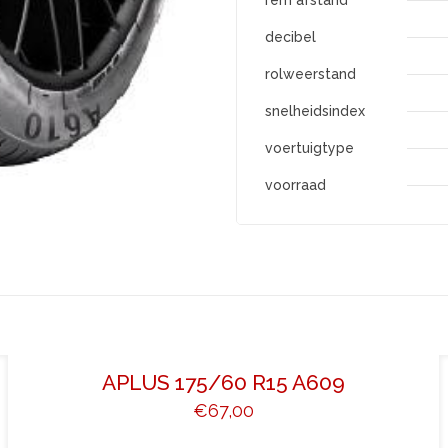
rem afstand
decibel
rolweerstand
snelheidsindex
voertuigtype
voorraad
APLUS 175/60 R15 A609
€
67,00