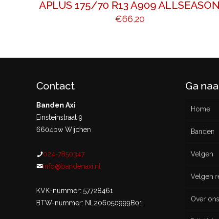
APLUS 175/70 R13 A909 ALLSEASO
€
66,20
Contact
Ga naa
Banden Axi
Home
Einsteinstraat 9
6604bw Wijchen
Banden
024-7850347
Velgen
Nieu
info@bandenaxi.nl
Velgen r
Gebru
KVK-nummer: 57728461
Over on
BTW-nummer: NL206050999B01