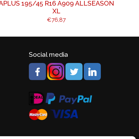
APLUS 195/45 R16 A909 ALLSEASON
XL
€
76,87
Social media