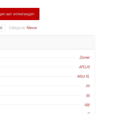
gen aan winkelwagen
Categorie:
Nieuw
2C
Zomer
APLUS
A610 XL
20
55
195