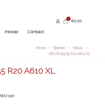
0
€0,00
Inkoop
Contact
Home
Banden
Nieuw
APLUS 195/55 R20 A610 XL
5 R20 A610 XL
(NEU) 95H