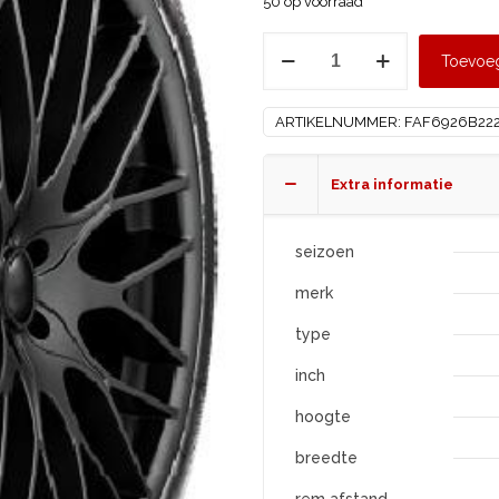
50 op voorraad
APLUS
Toevoe
195/55
R20
ARTIKELNUMMER:
FAF6926B22
A610
XL
aantal
Extra informatie
seizoen
merk
type
inch
hoogte
breedte