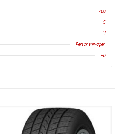
C
71.0
C
H
Personenwagen
50