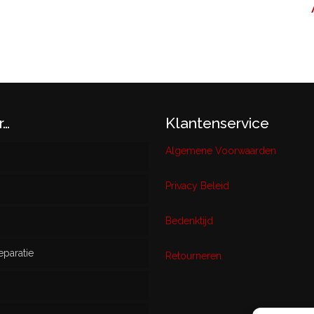
N
r…
Klantenservice
Algemene Voorwaarden
Privacy Beleid
w
Bedenktijd
eparatie
ikt
Retourneren
s