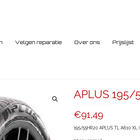
n
Velgen reparatie
Over ons
Prijslijst
APLUS 195/5
€
91,49
195/55HR20 APLUS TL A610 XL 