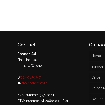
Contact
Ga naa
Banden Axi
Home
Einsteinstraat 9
6604bw Wijchen
Banden
024-7850347
Velgen
Nieu
info@bandenaxi.nl
Velgen r
Gebru
KVK-nummer: 57728461
Over on
BTW-nummer: NL206050999B01