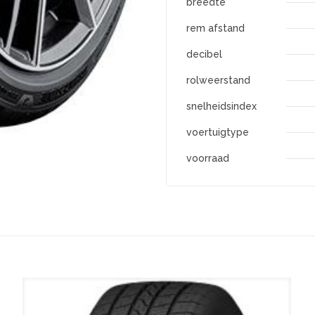
breedte
rem afstand
decibel
rolweerstand
snelheidsindex
voertuigtype
voorraad