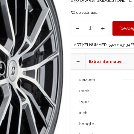
235/45WR19 BRIDGESTONE TL T
50 op voorraad
BRIDGESTONE
Toevoe
235/45
R19
ARTIKELNUMMER:
5920143134E
TURANZA
AS
6
Extra informatie
Enliten
XL
seizoen
aantal
merk
type
inch
hoogte