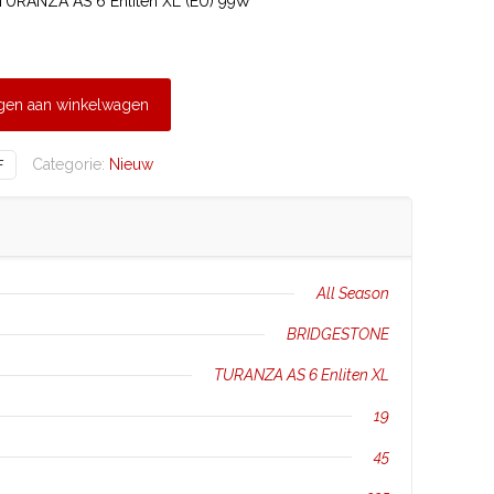
URANZA AS 6 Enliten XL (EU) 99W
gen aan winkelwagen
Categorie:
Nieuw
F
All Season
BRIDGESTONE
TURANZA AS 6 Enliten XL
19
45