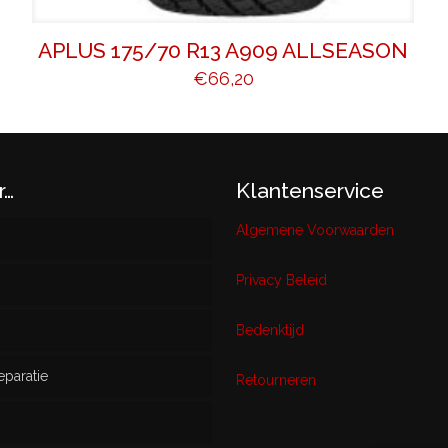
APLUS 175/70 R13 A909 ALLSEASON
€
66,20
r…
Klantenservice
Algemene Voorwaarden
Privacy Beleid
w
Bedenktijd
eparatie
ikt
Retourneren
s