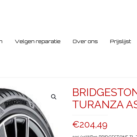
n
Velgen reparatie
Over ons
Prijslijst
BRIDGESTON
TURANZA AS 
€
204,49