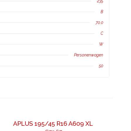
235
B
70.0
C
W
Personenwagen
50
APLUS 195/45 R16 A609 XL