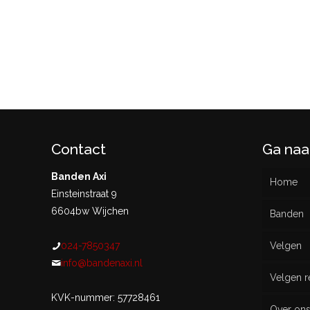
Contact
Ga naa
Banden Axi
Home
Einsteinstraat 9
6604bw Wijchen
Banden
024-7850347
Velgen
Nieu
info@bandenaxi.nl
Velgen r
Gebru
KVK-nummer: 57728461
Over on