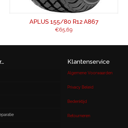
APLUS 155/80 R12 A867
€
65,69
r…
Klantenservice
Algemene Voorwaarden
Privacy Beleid
w
Bedenktijd
eparatie
ikt
Retourneren
s