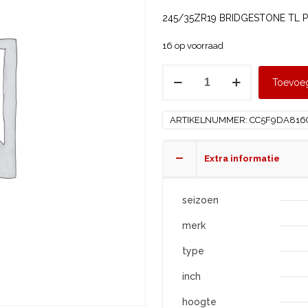
245/35ZR19 BRIDGESTONE TL P
16 op voorraad
BRIDGESTONE
Toevoe
245/35
R19
ARTIKELNUMMER:
CC5F9DA816
POTENZA
SPORT
R0
Extra informatie
Enliten
XL
seizoen
aantal
merk
type
inch
hoogte