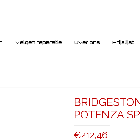
n
Velgen reparatie
Over ons
Prijslijst
BRIDGESTON
POTENZA SPO
€
212,46