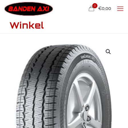
0
€0,00
Winkel