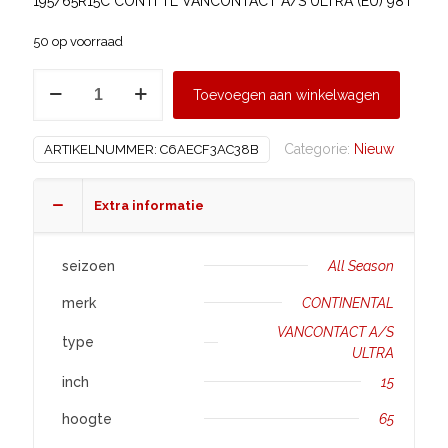
195/65R15C CONTI TL VANCONTACT A/S ULTRA (EU) 98T
50 op voorraad
CONTINENTAL
Toevoegen aan winkelwagen
195/65
R15
Categorie:
Nieuw
ARTIKELNUMMER:
C6AECF3AC38B
VANCONTACT
A/S
ULTRA
Extra informatie
aantal
seizoen
All Season
merk
CONTINENTAL
VANCONTACT A/S
type
ULTRA
inch
15
hoogte
65