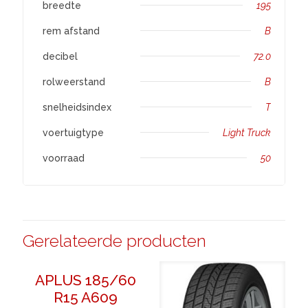
breedte
195
rem afstand
B
decibel
72.0
rolweerstand
B
snelheidsindex
T
voertuigtype
Light Truck
voorraad
50
Gerelateerde producten
APLUS 185/60
R15 A609