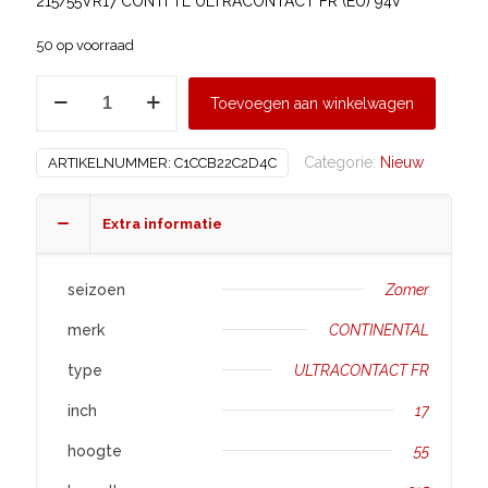
215/55VR17 CONTI TL ULTRACONTACT FR (EU) 94V
50 op voorraad
CONTINENTAL
Toevoegen aan winkelwagen
215/55
R17
Categorie:
Nieuw
ARTIKELNUMMER:
C1CCB22C2D4C
ULTRACONTACT
FR
aantal
Extra informatie
seizoen
Zomer
merk
CONTINENTAL
type
ULTRACONTACT FR
inch
17
hoogte
55