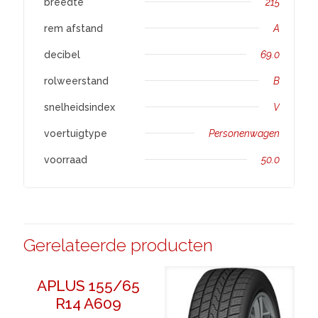
breedte
215
rem afstand
A
decibel
69.0
rolweerstand
B
snelheidsindex
V
voertuigtype
Personenwagen
voorraad
50.0
Gerelateerde producten
APLUS 155/65
R14 A609