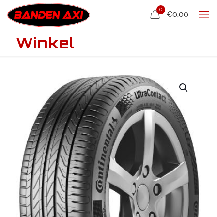
0
€0,00
Winkel