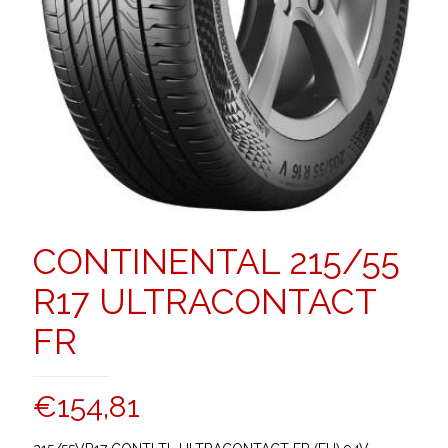
CONTINENTAL 215/55
R17 ULTRACONTACT
FR
€
154,81