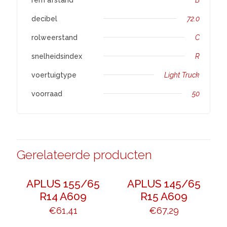
decibel
72.0
rolweerstand
C
snelheidsindex
R
voertuigtype
Light Truck
voorraad
50
Gerelateerde producten
APLUS 155/65
APLUS 145/65
R14 A609
R15 A609
€
61,41
€
67,29