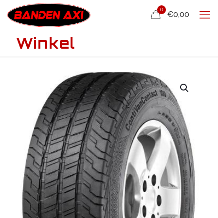
0
€0,00
Winkel