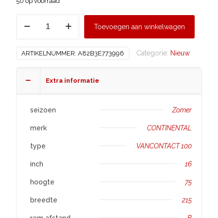
50 op voorraad
CONTINENTAL
Toevoegen aan winkelwagen
215/75
R16
Categorie:
Nieuw
ARTIKELNUMMER:
A82B3E773996
VANCONTACT
100
aantal
Extra informatie
seizoen
Zomer
merk
CONTINENTAL
type
VANCONTACT 100
inch
16
hoogte
75
breedte
215
rem afstand
B