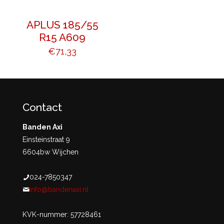
APLUS 185/55
R15 A609
€
71,33
Contact
Banden Axi
Einsteinstraat 9
6604bw Wijchen
024-7850347
info@bandenaxi.nl
KVK-nummer: 57728461