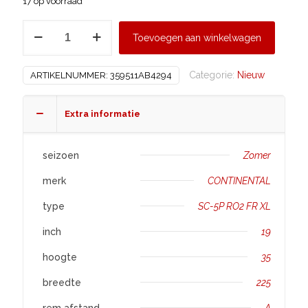
17 op voorraad
CONTINENTAL
Toevoegen aan winkelwagen
225/35
R19
Categorie:
Nieuw
ARTIKELNUMMER:
359511AB4294
SC-
5P
RO2
Extra informatie
FR
XL
seizoen
Zomer
aantal
merk
CONTINENTAL
type
SC-5P RO2 FR XL
inch
19
hoogte
35
breedte
225
rem afstand
A