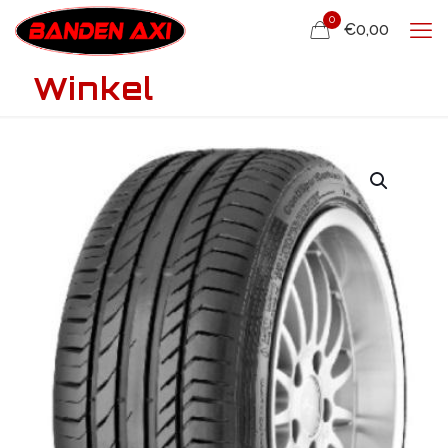
0
€0,00
Winkel