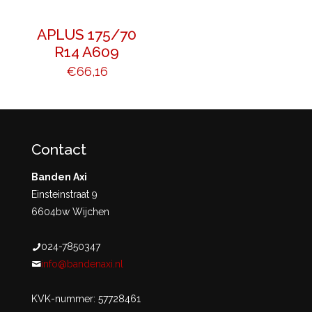
APLUS 175/70
R14 A609
€
66,16
Contact
Banden Axi
Einsteinstraat 9
6604bw Wijchen
024-7850347
info@bandenaxi.nl
KVK-nummer: 57728461