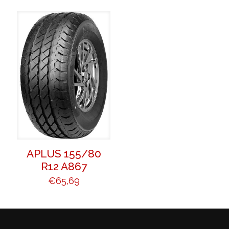
APLUS 155/80
R12 A867
€
65,69