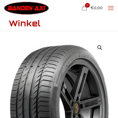
0
€0,00
Winkel