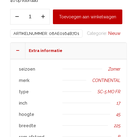
40 op voorraad
CONTINENTAL
Toevoegen aan winkelwagen
225/45
R17
Categorie:
Nieuw
ARTIKELNUMMER:
08AE0164B7D1
SC-
5
MO
Extra informatie
FR
aantal
seizoen
Zomer
merk
CONTINENTAL
type
SC-5 MO FR
inch
17
hoogte
45
breedte
225
rem afstand
B