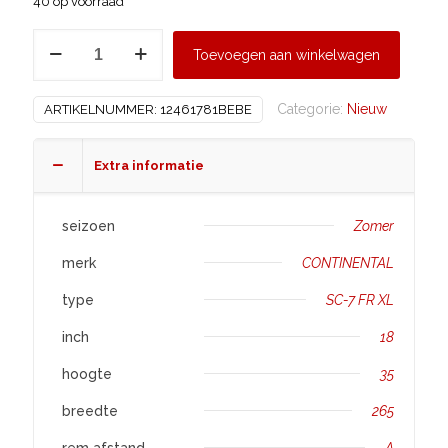
40 op voorraad
CONTINENTAL
Toevoegen aan winkelwagen
265/35
R18
Categorie:
Nieuw
ARTIKELNUMMER:
12461781BEBE
SC-
7
FR
Extra informatie
XL
aantal
seizoen
Zomer
merk
CONTINENTAL
type
SC-7 FR XL
inch
18
hoogte
35
breedte
265
rem afstand
A