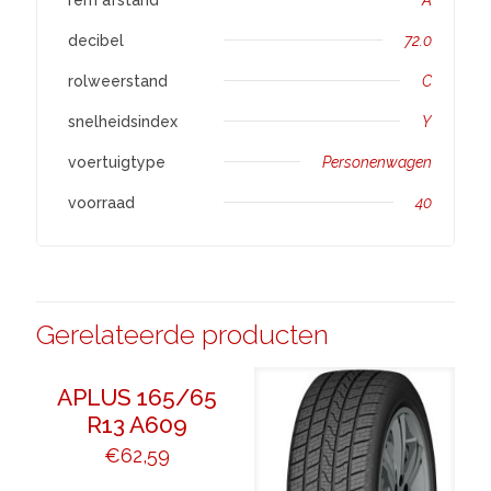
decibel
72.0
rolweerstand
C
snelheidsindex
Y
voertuigtype
Personenwagen
voorraad
40
Gerelateerde producten
APLUS 165/65
R13 A609
€
62,59