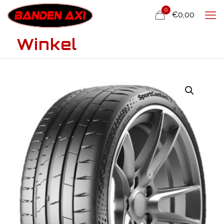
0
€0,00
Winkel